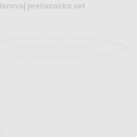
lerovej preliezačka set
VYPREDANÉ | PREDAJ UKONČENÝ