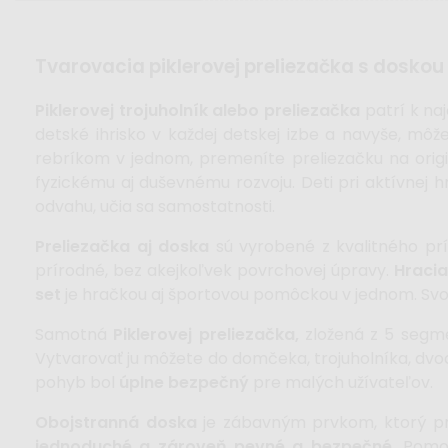
tvarovacia piklerovej preliezačka s doskou
Piklerovej trojuholník alebo preliezačka
patrí k n
detské ihrisko v každej detskej izbe a navyše, mô
rebríkom v jednom, premeníte preliezačku na origi
fyzickému aj duševnému rozvoju. Deti pri aktívnej hre
odvahu, učia sa samostatnosti.
Preliezačka aj doska
sú vyrobené z kvalitného pr
prírodné, bez akejkoľvek povrchovej úpravy.
Hracia
set
je hračkou aj športovou pomôckou v jednom. Svoj
Samotná
Piklerovej preliezačka,
zložená z 5 segm
Vytvarovať ju môžete do domčeka, trojuholníka, dvoc
pohyb bol
úplne bezpečný
pre malých užívateľov.
Obojstranná doska
je zábavným prvkom, ktorý pr
jednoduché a zároveň pevné a bezpečné.
Pomoc