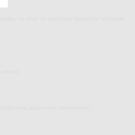
riálov, na náter sú používané bezpečné, netoxické,
).
x šírka).
 trojuholníku sú prírodné (nelakované).