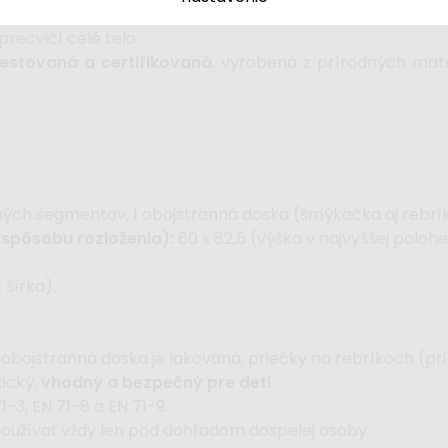
iť a upratať pod posteľ alebo do skrine.
precvičí celé telo.
testovaná a certifikovaná
, vyrobená z prírodných mate
ných segmentov, 1 obojstranná doska (šmýkačka aj rebrík
 spôsobu rozloženia):
60 x 82,5 (výška v najvyššej polohe 
 šírka).
obojstranná doska je lakovaná, priečky na rebríkoch (pri
xický,
vhodný a bezpečný pre deti
.
1-3, EN 71-8 a EN 71-9.
používať vždy len pod dohľadom dospelej osoby.