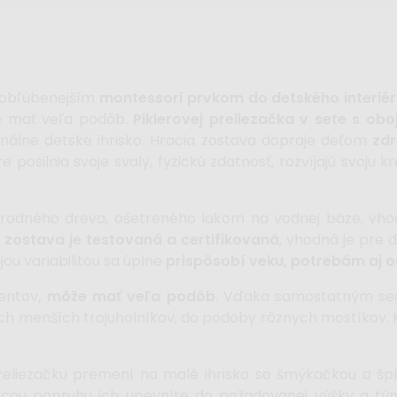
ajobľúbenejším
montessori prvkom do detského interié
že mať veľa podôb.
Piklerovej preliezačka
v sete s obo
nálne detské ihrisko. Hracia zostava dopraje deťom
zdr
 posilnia svoje svaly, fyzickú zdatnosť, rozvíjajú svoju k
írodného dreva, ošetreného lakom na vodnej báze, vho
 zostava je testovaná a certifikovaná
, vhodná je pre d
ou variabilitou sa úplne
prispôsobí veku, potrebám aj o
entov
, môže mať veľa podôb
. Vďaka samostatným 
h menších trojuholníkov, do podoby rôznych mostíkov. Ka
eliezačku premení na malé ihrisko so šmýkačkou a špl
ou popruhu ich upevníte do požadovanej výšky a tým 