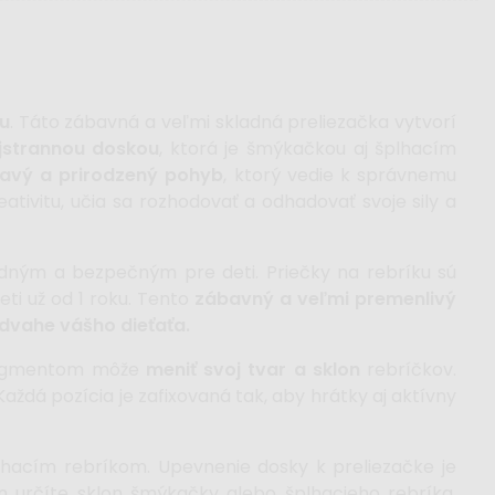
ru
. Táto zábavná a veľmi skladná preliezačka vytvorí
jstrannou doskou
, ktorá je šmýkačkou aj šplhacím
avý a prirodzený pohyb
, ktorý vedie k správnemu
reativitu, učia sa rozhodovať a odhadovať svoje sily a
dným a bezpečným pre deti. Priečky na rebríku sú
eti už od 1 roku. Tento
zábavný a veľmi premenlivý
dvahe vášho dieťaťa.
segmentom môže
meniť svoj tvar a sklon
rebríčkov.
ždá pozícia je zafixovaná tak, aby hrátky aj aktívny
hacím rebríkom. Upevnenie dosky k preliezačke je
určíte sklon šmýkačky alebo šplhacieho rebríka.