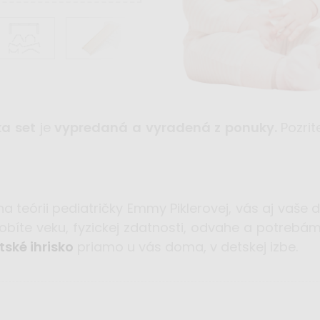
ka set
je
vypredaná a vyradená z ponuky.
Pozrit
na teórii pediatričky Emmy Piklerovej, vás aj vaš
obíte veku, fyzickej zdatnosti, odvahe a potreb
tské ihrisko
priamo u vás doma, v detskej izbe.