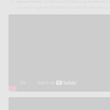
Upozornenie:
Polohovacia Piklerovej preliezačka
než na fotografiách. Môžu sa striedať tmavé a s