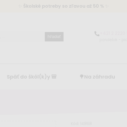
✨
Školské potreby so zľavou až 50 %
✨
+421 2 2220
hľadať
pondelok - pia
Späť do škôl(k)y 🎒
🌳Na záhradu
Kód:
14868