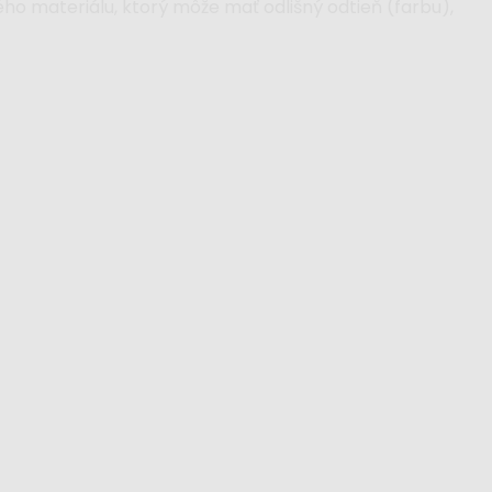
ého materiálu, ktorý môže mať odlišný odtieň (farbu),