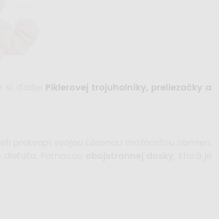
e si ďalšie
Piklerovej trojuholníky, preliezačky a
e deti prekvapí svojou úžasnou možnosťou obmien.
ám dieťaťa. Pomocou
obojstrannej dosky
, ktorá je