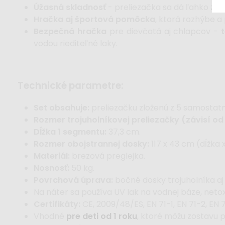
Úžasná skladnosť
- preliezačka sa dá ľahko zlož
Hračka aj športová pomôcka
, ktorá rozhýbe a 
Bezpečná hračka
pre dievčatá aj chlapcov -
vodou riediteľné laky.
technické parametre:
Set obsahuje:
preliezačku zloženú z 5 samostat
Rozmer trojuholníkovej preliezačky (závisí od
Dĺžka 1 segmentu:
37,3 cm.
Rozmer obojstrannej dosky:
117 x 43 cm (dĺžka x
Materiál:
brezová preglejka.
Nosnosť:
50 kg.
Povrchová úprava:
bočné dosky trojuholníka aj 
Na náter sa používa UV lak na vodnej báze, neto
Certifikáty:
CE, 2009/48/ES, EN 71-1, EN 71-2, EN 7
Vhodné
pre deti od 1 roku
, ktoré môžu zostavu 