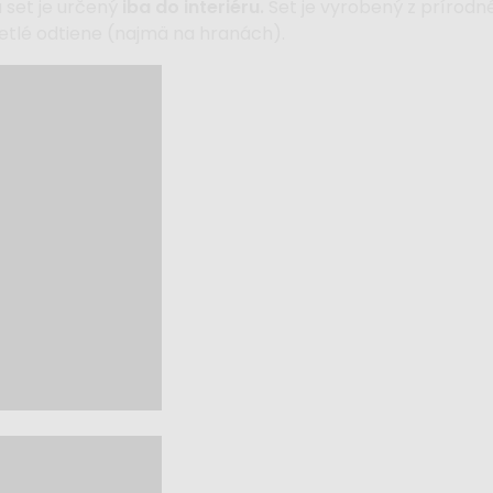
 set je určený
iba do interiéru.
Set je vyrobený z prírodn
vetlé odtiene (najmä na hranách).