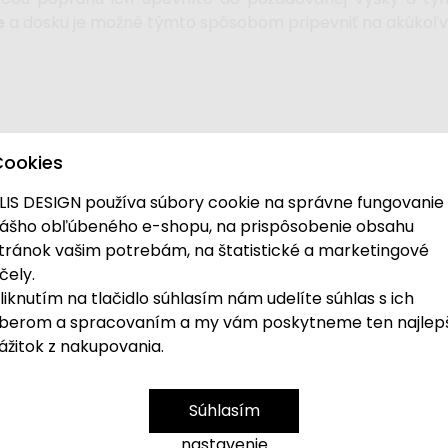
e
a dosku je možné týmto spôsobom pripevniť na akúkoľve
čka sa skladá z 5 samostatných segmentov, ktoré umo
Cookies
trojuholníkov.
meny tvaru deti preliezačka hneď tak neomrzí. Môžu sa ka
LIS DESIGN používa súbory cookie na správne fungovanie
ášho obľúbeného e-shopu, na prispôsobenie obsahu
reliezačka aj obojstranná doska sú v prírodnom preve
tránok vašim potrebám, na štatistické a marketingové
čely.
 preliezačka
umožňuje lezenie, preliezanie aj podliezani
liknutím na tlačidlo súhlasím nám udelíte súhlas s ich
tného objavovania pohybových možností
, čo je v 
berom a spracovaním a my vám poskytneme ten najlep
ážitok z nakupovania.
z druhej strany rebrík.
eku a schopnostiam dieťaťa
- obmenou tvarov samotnej 
Súhlasím
aj rebríka).
ku pomocou popruhov, ktoré sú súčasťou dosky, ľahko prip
nastavenie