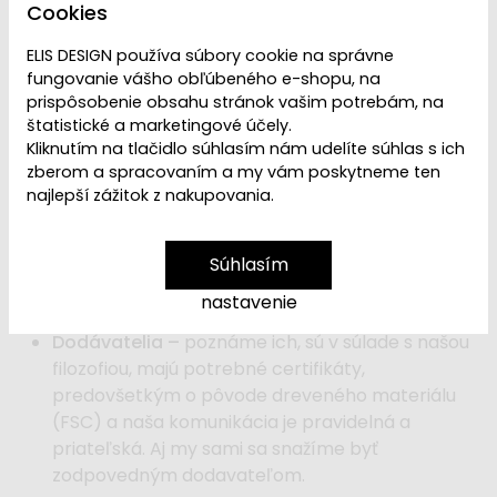
Cookies
eliminuje sa potreba vody a energií. Aj ta naša
ľudská energia sa miesto do cestovania za
ELIS DESIGN používa súbory cookie na správne
prácou vkláda rovno do práce.
fungovanie vášho obľúbeného e-shopu, na
prispôsobenie obsahu stránok vašim potrebám, na
štatistické a marketingové účely.
Zamestnanci –
sme parťáci. Preferujeme
Kliknutím na tlačidlo súhlasím nám udelíte súhlas s ich
slobodnú pracovnú dobu. V tíme máme prevahu
zberom a spracovaním a my vám poskytneme ten
maminiek na rodičovskej dovolenke a
najlepší zážitok z nakupovania.
podporujeme individuálne vzdelávanie.
Počúvame sa a odmeňujeme nápady na
smerovanie značky motivujúcimi benefitmi.
Súhlasím
Spoločne rastieme.
nastavenie
Dodávatelia –
poznáme ich, sú v súlade s našou
filozofiou, majú potrebné certifikáty,
predovšetkým o pôvode dreveného materiálu
(FSC) a naša komunikácia je pravidelná a
priateľská. Aj my sami sa snažíme byť
zodpovedným dodavateľom.