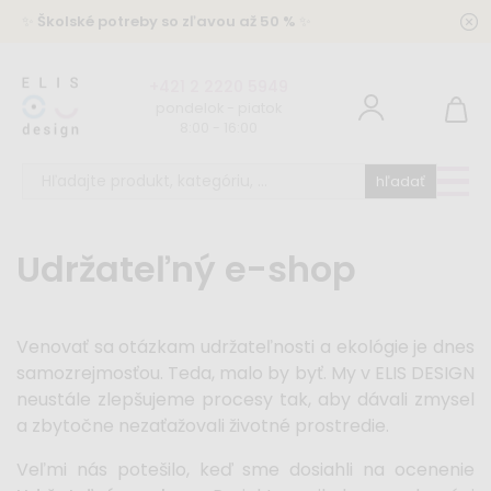
✨
Školské potreby so zľavou až 50 %
✨
+421 2 2220 5949
pondelok - piatok
8:00 - 16:00
hľadať
Udržateľný e-shop
Venovať sa otázkam udržateľnosti a ekológie je dnes
samozrejmosťou. Teda, malo by byť. My v ELIS DESIGN
neustále zlepšujeme procesy tak, aby dávali zmysel
a zbytočne nezaťažovali životné prostredie.
Veľmi nás potešilo, keď sme dosiahli na ocenenie