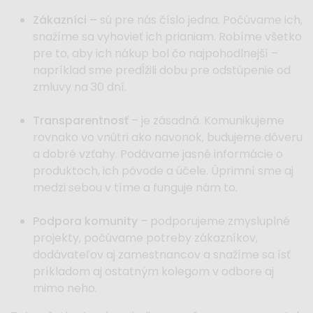
Zákazníci –
sú pre nás číslo jedna. Počúvame ich,
snažíme sa vyhovieť ich prianiam. Robíme všetko
pre to, aby ich nákup bol čo najpohodlnejší –
napríklad sme predĺžili dobu pre odstúpenie od
zmluvy na 30 dní.
Transparentnosť
– je zásadná. Komunikujeme
rovnako vo vnútri ako navonok, budujeme dôveru
a dobré vzťahy. Podávame jasné informácie o
produktoch, ich pôvode a účele. Úprimní sme aj
medzi sebou v tíme a funguje nám to.
Podpora komunity
– podporujeme zmysluplné
projekty, počúvame potreby zákazníkov,
dodávateľov aj zamestnancov a snažíme sa ísť
príkladom aj ostatným kolegom v odbore aj
mimo neho.