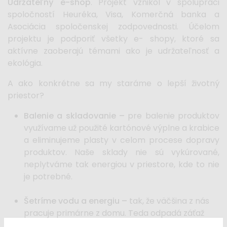
Udržateľný e-shop
. Projekt vznikol v spolupráci
spoločností Heuréka, Visa, Komerčná banka a
Asociácia spoločenskej zodpovednosti. Účelom
projektu je podporiť všetky e- shopy, ktoré sa
aktívne zaoberajú témami ako je udržateľnosť a
ekológia.
A ako konkrétne sa my staráme o lepší životný
priestor?
Balenie a skladovanie –
pre balenie produktov
využívame už použité kartónové výplne a krabice
a eliminujeme plasty v celom procese dopravy
produktov. Naše sklady nie sú vykúrované,
neplytváme tak energiou v priestore, kde to nie
je potrebné.
Šetríme vodu a energiu –
tak, že väčšina z nás
pracuje primárne z domu. Teda odpadá záťaž
dopravy, prenájmu pracovného priestoru a