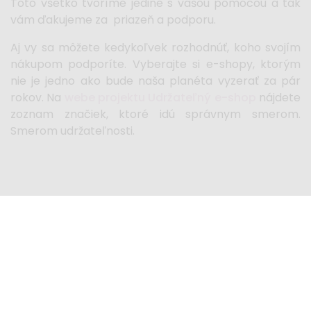
Toto všetko tvoríme jedine s vašou pomocou a tak
vám ďakujeme za priazeň a podporu.
Aj vy sa môžete kedykoľvek rozhodnúť, koho svojím
nákupom podporíte. Vyberajte si e-shopy, ktorým
nie je jedno ako bude naša planéta vyzerať za pár
rokov. Na
webe projektu Udržateľný e-shop
nájdete
zoznam značiek, ktoré idú správnym smerom.
Smerom udržateľnosti.