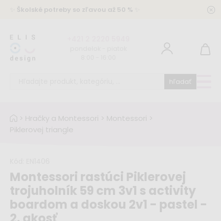
✨
Školské potreby so zľavou až 50 %
✨
+421 2 2220 5949
pondelok - piatok
8:00 - 16:00
hľadať
>
Hračky a Montessori
>
Montessori
>
Piklerovej triangle
Kód:
EN1406
Montessori rastúci Piklerovej
trojuholník 59 cm 3v1 s activity
boardom a doskou 2v1 - pastel -
2. akosť