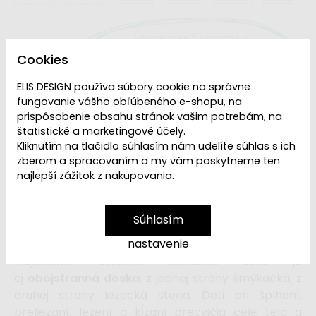
VYPREDANÉ | PREDAJ
Dostupnosť:
UKONČENÝ
Cookies
ELIS DESIGN používa súbory cookie na správne
fungovanie vášho obľúbeného e-shopu, na
Rastúci Piklerovej trojuholník
doplnený o
activity
prispôsobenie obsahu stránok vašim potrebám, na
board
a
dosku 2v1
jednoducho vytvorí
štatistické a marketingové účely.
originálne
detské ihrisko
priamo u vás doma.
Kliknutím na tlačidlo súhlasím nám udelíte súhlas s ich
Detské ihrisko v kombinácii prírodného dreva a
zberom a spracovaním a my vám poskytneme ten
najlepší zážitok z nakupovania.
pastelových farieb
deti hneď tak neomrzí.
Piklerovej trojuholník je obľúbenou
šplhacou pomôckou, v tomto prípade doplnenou o
Súhlasím
activity board s hracími a vzdelávacími
nastavenie
prvkami alebo o lezeckú stenu, v závislosti, ako
trojuholník otočíte. Súčasťou setu je
aj
obojstranná doska
, z jednej strany šmýkačka, z
druhej strany lezecká stena.
Deti pri šplhaní,
preliezaní, lezení a kĺzaní precvičia celé telo a