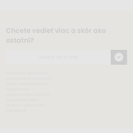
Chcete vedieť viac a skôr ako
ostatní?
Odoslaním súhlasím s
prijímaním e-mailových
správ s informáciami o
zajuímavých
propagačných akciách,
produktoch alebo
službách spoločnosti
ELIS DESIGN.