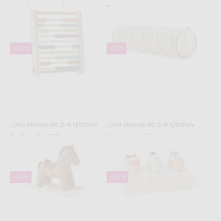
Hrací stan kockovaný -
Drevený set na prípravu
khaki
drinkov
29,99 €
19,99 €
36,99 €
24,99 €
-20 %
-17 %
Na sklade do 2-6 týždňov
Na sklade do 2-6 týždňov
Počítadlo NEO
Hrací tunel kockovaný -
khaki
19,99 €
24,99 €
19,99 €
23,99 €
-25 %
-29 %