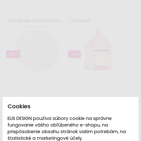
Na sklade do 2-6 týždňov
Skladom
Hojdací kôň AIDEN
Drevený stojanček so
zmrzlinou
79,99 €
106,99 €
29,99 €
41,99 €
-29 %
-19 %
Na sklade do 2-6 týždňov
Na sklade do 2-6 týždňov
Cookies
Hracia podložka
Hrací stan s bodkami
smotanová
ELIS DESIGN používa súbory cookie na správne
29,99 €
36,99 €
fungovanie vášho obľúbeného e-shopu, na
29,99 €
41,99 €
prispôsobenie obsahu stránok vašim potrebám, na
-12 %
-23 %
štatistické a marketingové účely.