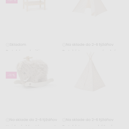
-31 %
Skladom
Na sklade do 2-6 týždňov
Detská vonkajšia
Detské teepee – prírodné
kuchynka KID'S HUB
127,99 €
89,99 €
129,99 €
-11 %
Na sklade do 2-6 týždňov
Na sklade do 2-6 týždňov
Hojdací chlpatý mamut
Detské teepee – béžové