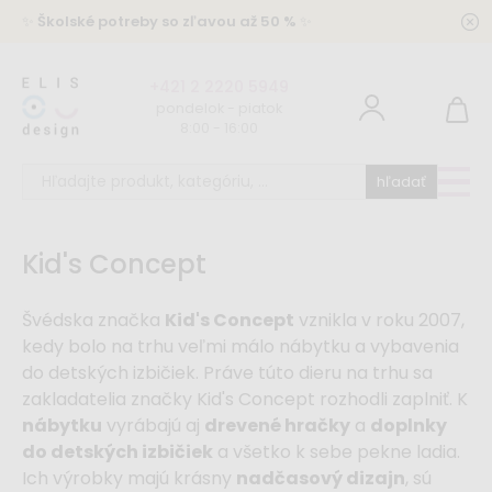
✨
Školské potreby so zľavou až 50 %
✨
+421 2 2220 5949
pondelok - piatok
8:00 - 16:00
hľadať
Kid's Concept
Švédska značka
Kid's Concept
vznikla v roku 2007,
kedy bolo na trhu veľmi málo nábytku a vybavenia
do detských izbičiek. Práve túto dieru na trhu sa
zakladatelia značky Kid's Concept rozhodli zaplniť. K
nábytku
vyrábajú aj
drevené hračky
a
doplnky
do detských izbičiek
a všetko k sebe pekne ladia.
Ich výrobky majú krásny
nadčasový dizajn
, sú