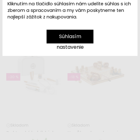
Kliknutím na tlačidlo súhlasím nám udelíte súhlas s ich
zberom a spracovaním a my vám poskytneme ten
najlepší zážitok z nakupovania.
Súhlasím
Na sklade do 2-6 týždňov
Na sklade do 2-6 týždňov
nastavenie
Čajová súprava KID'S HUB
Detská gitara tmavo
ružová
29,99 €
33,99 €
19,99 €
25,99 €
-20 %
-13 %
Skladom
Skladom
Doktorský kufrík biely
Hra Človeče, nehnevaj sa -
KID'S HUB
Doba kamenná