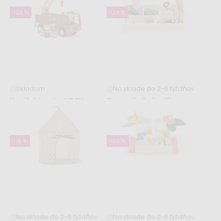
-29 %
-29 %
Skladom
Na sklade do 2-6 týždňov
Hasičské auto AIDEN
Drevený obchodík so
sladkosťami
29,99 €
41,99 €
29,99 €
41,99 €
-19 %
-20 %
Na sklade do 2-6 týždňov
Na sklade do 2-6 týždňov