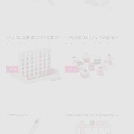
Na sklade do 2-6 týždňov
Na sklade do 2-6 týždňov
Activity board - auto
Doktorský kufrík prírodný
KID'S HUB
29,99 €
41,99 €
19,99 €
22,99 €
-41 %
-33 %
Skladom
Na sklade do 2-6 týždňov
Dosková hra Piškvorky
Zákusky 9 ks KID'S HUB
9,99 €
9,99 €
16,99 €
14,99 €