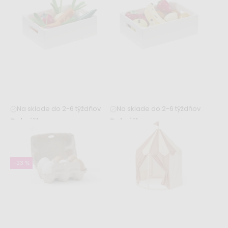
19,99 €
19,99 €
24,99 €
22,99 €
Na sklade do 2-6 týždňov
Na sklade do 2-6 týždňov
Debnička so zmesou
Debnička so zmesou
zeleniny KID'S HUB
ovocia KID'S HUB
19,99 €
16,99 €
-23 %