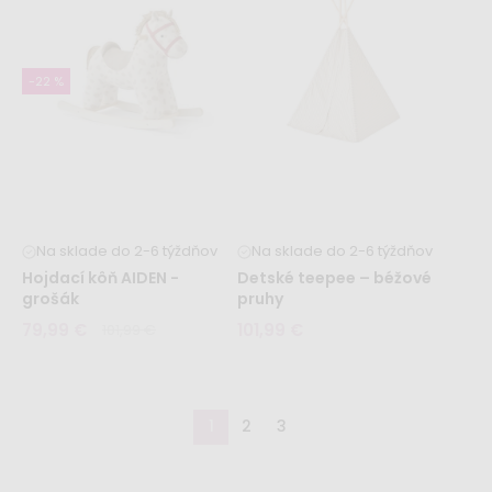
NEO
bodky
99,99 €
101,99 €
111,99 €
-22 %
Na sklade do 2-6 týždňov
Na sklade do 2-6 týždňov
Hojdací kôň AIDEN -
Detské teepee – béžové
grošák
pruhy
79,99 €
101,99 €
101,99 €
1
2
3