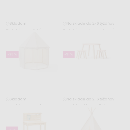
Skladom
Na sklade do 2-6 týždňov
Detský stan Altán s
Detský domček na hranie
muminmi
- Stan
139,99 €
109,99 €
203,99 €
166,99 €
-28 %
-31 %
Skladom
Na sklade do 2-6 týždňov
Detský stan Altán
Detský stôl a stoličky -
smotanový
marhuľový set
119,99 €
89,99 €
166,99 €
129,99 €