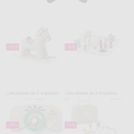
-39 %
-41 %
Na sklade do 2-6 týždňov
Na sklade do 2-6 týždňov
Hojdací kôň AIDEN -
Človeče nehnevaj sa EDVIN
pruhovaný
9,99 €
16,99 €
79,99 €
131,99 €
-29 %
-13 %