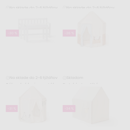
Na sklade do 2-6 týždňov
Na sklade do 2-6 týždňov
Vajcia 6 ks KID'S HUB
Hrací stan Altán – hnedý
9,99 €
238,99 €
12,99 €
-30 %
-26 %
Na sklade do 2-6 týždňov
Skladom
Záhradná lavica a stôl pre
Detský stan Altán s
deti - biely set nábytku
figúrkami muminov
149,99 €
149,99 €
214,99 €
203,99 €
-31 %
-34 %