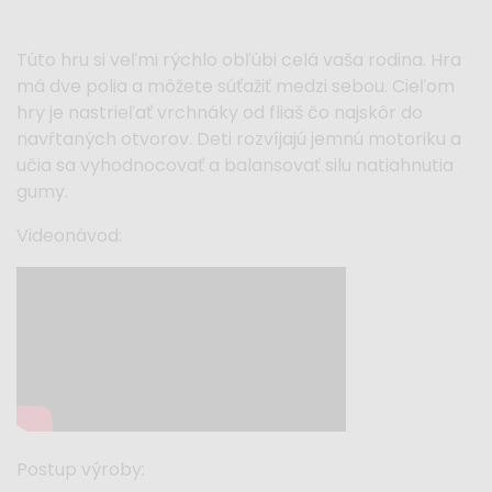
Túto hru si veľmi rýchlo obľúbi celá vaša rodina. Hra
má dve polia a môžete súťažiť medzi sebou. Cieľom
hry je nastrieľať vrchnáky od fliaš čo najskôr do
navŕtaných otvorov. Deti rozvíjajú jemnú motoriku a
učia sa vyhodnocovať a balansovať silu natiahnutia
gumy.
Videonávod:
Postup výroby: