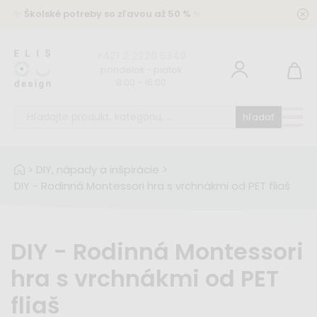
✨
Školské potreby so zľavou až 50 %
✨
+421 2 2220 5949
pondelok - piatok
8:00 - 16:00
hľadať
>
DIY, nápady a inšpirácie
>
DIY - Rodinná Montessori hra s vrchnákmi od PET fliaš
DIY - Rodinná Montessori
hra s vrchnákmi od PET
fliaš