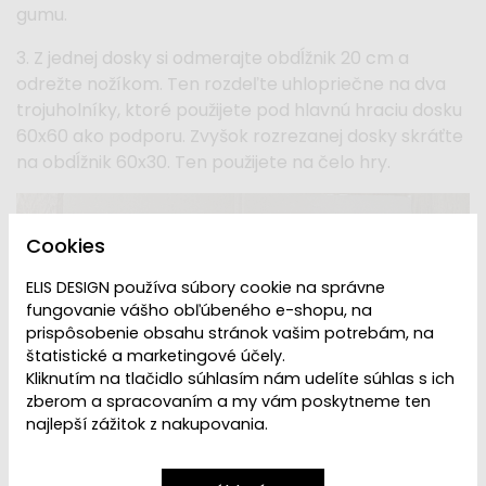
gumu.
3. Z jednej dosky si odmerajte obdĺžnik 20 cm a
odrežte nožíkom. Ten rozdeľte uhlopriečne na dva
trojuholníky, ktoré použijete pod hlavnú hraciu dosku
60x60 ako podporu. Zvyšok rozrezanej dosky skráťte
na obdĺžnik 60x30. Ten použijete na čelo hry.
Cookies
ELIS DESIGN používa súbory cookie na správne
fungovanie vášho obľúbeného e-shopu, na
prispôsobenie obsahu stránok vašim potrebám, na
štatistické a marketingové účely.
Kliknutím na tlačidlo súhlasím nám udelíte súhlas s ich
zberom a spracovaním a my vám poskytneme ten
najlepší zážitok z nakupovania.