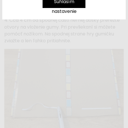
Súhlasím
nastavenie
4. Cca 4 cm od spodnej časti hernej dosky prerežte
otvory na vloženie gumy. Pri prevliekaní si môžete
pomôcť nožíkom. Na spodnej strane hry gumičku
zviažte a len ľahko pritiahnite.