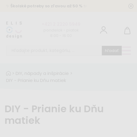
✨
Školské potreby so zľavou až 50 %
✨
+421 2 2220 5949
pondelok - piatok
8:00 - 16:00
hľadať
>
DIY, nápady a inšpirácie
>
DIY - Prianie ku Dňu matiek
DIY - Prianie ku Dňu
matiek