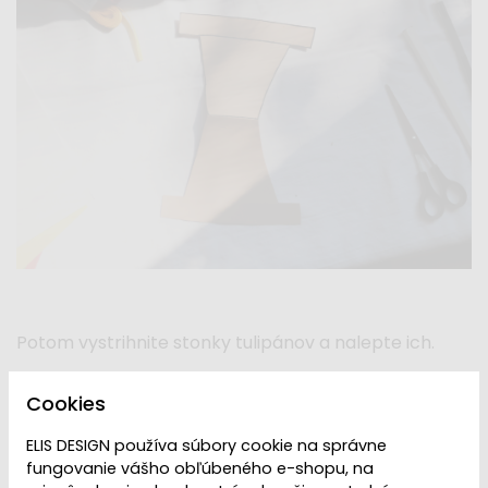
Potom vystrihnite stonky tulipánov a nalepte ich.
Z ďalšieho papiera vystrihnite deväť rovnakých
Cookies
slzičiek (najlepšie podľa šablónky alebo tak, že
papier niekoľkokrát preložíte). A nalepte je podľa
ELIS DESIGN používa súbory cookie na správne
obrázku.
fungovanie vášho obľúbeného e-shopu, na