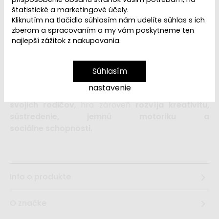
štatistické a marketingové účely.
Kliknutím na tlačidlo súhlasím nám udelíte súhlas s ich
S touto drevenou vŕtačkou váš malý
zberom a spracovaním a my vám poskytneme ten
opravár zvládne opraviť takmer čokoľvek. Vŕtačka
najlepší zážitok z nakupovania.
ponúka 3 výmenné nástavce na
vŕtanie aj skrutkovanie. Otáčaním kolieska vzadu
sa roztáča aj vrták alebo skrutkovač. Na
Súhlasím
spodnej časti vŕtačky je suchým zipsom upevnená
nastavenie
drevená "batéria". Deti sa učia
napodobňovaním
svojich rodičov
, hra zároveň
rozvíja kreativitu,
sústredenie, jemnú motoriku a
sociálne schopnosti.
Info o produkte
O značke