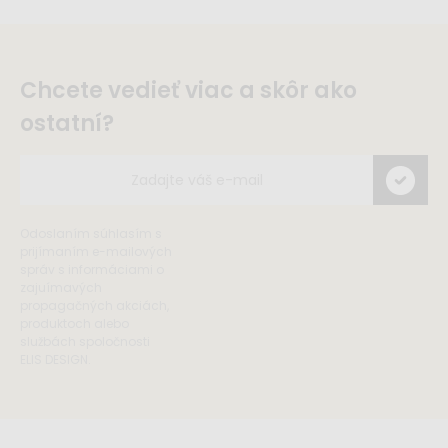
Chcete vedieť viac a skôr ako
ostatní?
Odoslaním súhlasím s
prijímaním e-mailových
správ s informáciami o
zajuímavých
propagačných akciách,
produktoch alebo
službách spoločnosti
ELIS DESIGN.