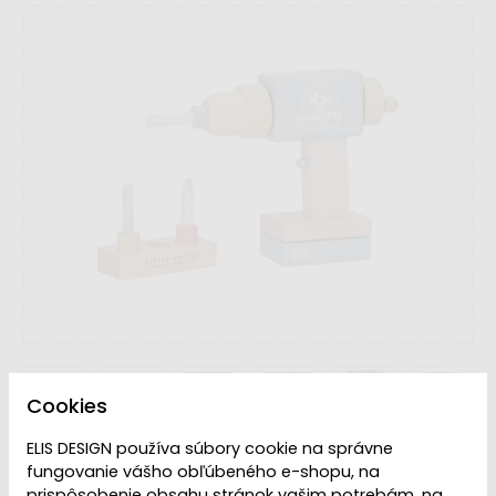
Cookies
ELIS DESIGN používa súbory cookie na správne
Dostupnosť:
Momentálne nedostupné
fungovanie vášho obľúbeného e-shopu, na
prispôsobenie obsahu stránok vašim potrebám, na