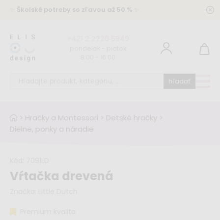
✨
Školské potreby so zľavou až 50 %
✨
+421 2 2220 5949
pondelok - piatok
8:00 - 16:00
hľadať
>
Hračky a Montessori
>
Detské hračky
>
Dielne, ponky a náradie
Kód:
7091LD
Vŕtačka drevená
Značka:
Little Dutch
Premium kvalita