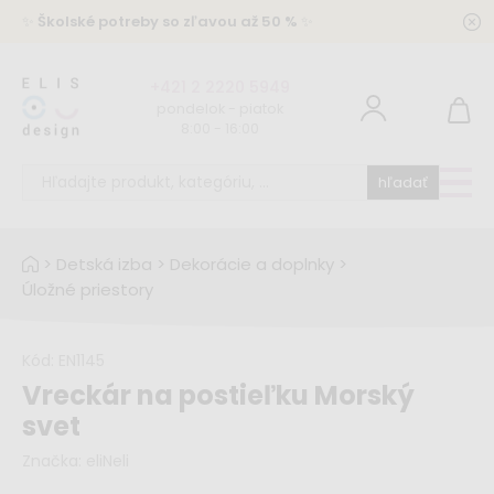
✨
Školské potreby so zľavou až 50 %
✨
+421 2 2220 5949
pondelok - piatok
8:00 - 16:00
hľadať
>
Detská izba
>
Dekorácie a doplnky
>
Úložné priestory
Kód:
EN1145
Vreckár na postieľku Morský
svet
Značka:
eliNeli