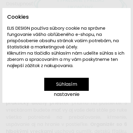
VYPREDANÉ | PREDAJ
Dostupnosť:
UKONČENÝ
Cookies
ELIS DESIGN používa súbory cookie na správne
Ľutujeme, ale
Vreckár na postieľku Morský svet
fungovanie vášho obľúbeného e-shopu, na
je
vypredaný
. Ak hľadáte vreckár na postieľku
prispôsobenie obsahu stránok vašim potrebám, na
vášho bábätka, pozrite si aj ostatné
štatistické a marketingové účely.
vreckáre z našej ponuky
, nájdete tam vreckáre
Kliknutím na tlačidlo súhlasím nám udelíte súhlas s ich
pre dievčatká aj chlapcov,
s motívom kvetín aj
zberom a spracovaním a my vám poskytneme ten
zvieratiek.
najlepší zážitok z nakupovania.
Súhlasím
Vreckár (organizér)
na detskú postieľku
, s
nastavenie
morským svetom v neutrálnych farbách, vytvorí
praktický úložný priestor
priamo na postieľke. S
vreckárom budete mať vy aj vaše deti stále po ruke
všetko potrebné na prebaľovanie, kŕmenie,
uspávanie aj na hranie v postieľke.
Organizér so 6
hlbokými vreckami
uschová cumlík, detskú fľašku,