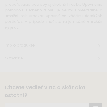
prebaľovacie potreby aj drobné hračky. Upevnenie
pomocou
suchého zipsu
je veľmi
univerzálne
a
umožní tak vreckár upevniť na väčšinu detských
postieľok. V prípade znečistenia je možné
vreckár
vyprať
.
Info o produkte
O značke
Chcete vedieť viac a skôr ako
ostatní?