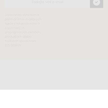
Odoslaním súhlasím s
prijímaním e-mailových
správ s informáciami o
zajuímavých
propagačných akciách,
produktoch alebo
službách spoločnosti
ELIS DESIGN.