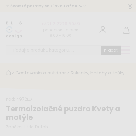
✨
Školské potreby so zľavou až 50 %
✨
+421 2 2220 5949
pondelok - piatok
8:00 - 16:00
hľadať
>
Cestovanie a outdoor
>
Ruksaky, batohy a tašky
Kód:
4972LD
Termoizolačné puzdro Kvety a
motýle
Značka:
Little Dutch