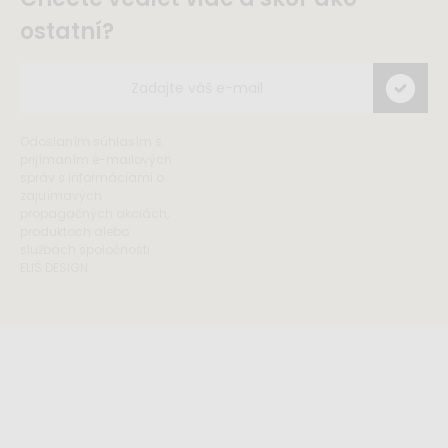
ostatní?
Odoslaním súhlasím s
prijímaním e-mailových
správ s informáciami o
zajuímavých
propagačných akciách,
produktoch alebo
službách spoločnosti
ELIS DESIGN.