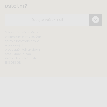
ostatní?
Odoslaním súhlasím s
prijímaním e-mailových
správ s informáciami o
zajuímavých
propagačných akciách,
produktoch alebo
službách spoločnosti
ELIS DESIGN.