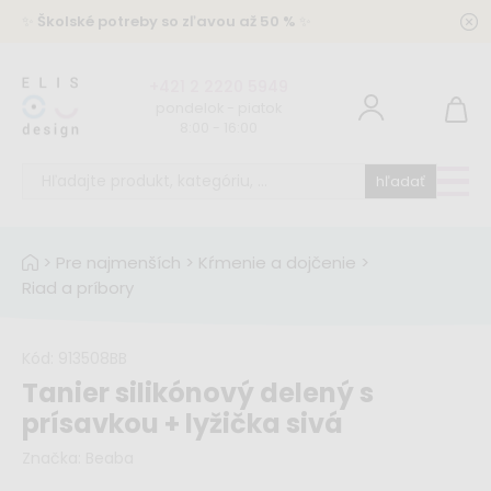
✨
Školské potreby so zľavou až 50 %
✨
+421 2 2220 5949
pondelok - piatok
8:00 - 16:00
hľadať
>
Pre najmenších
>
Kŕmenie a dojčenie
>
Riad a príbory
Kód:
913508BB
Tanier silikónový delený s
prísavkou + lyžička sivá
Značka:
Beaba