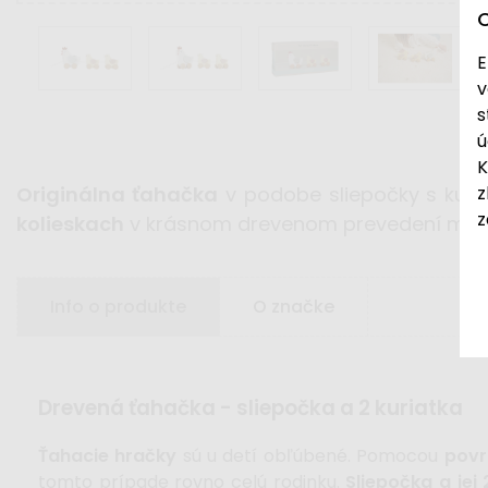
E
v
s
ú
K
z
Originálna ťahačka
v podobe sliepočky s kuri
z
kolieskach
v krásnom drevenom prevedení má
Info o produkte
O značke
drevená ťahačka - sliepočka a 2 kuriatka
Ťahacie hračky
sú u detí obľúbené. Pomocou
povr
tomto prípade rovno celú rodinku.
Sliepočka a jej