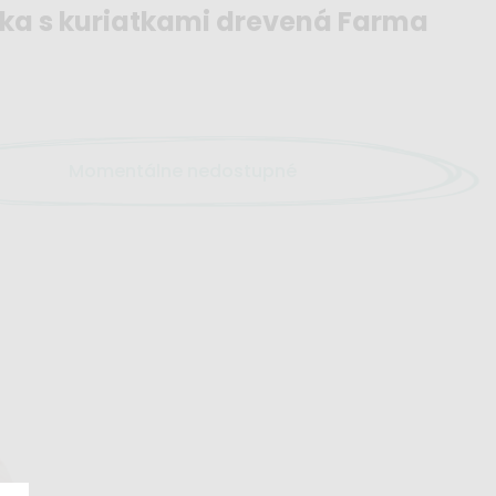
čka s kuriatkami drevená Farma
Momentálne nedostupné