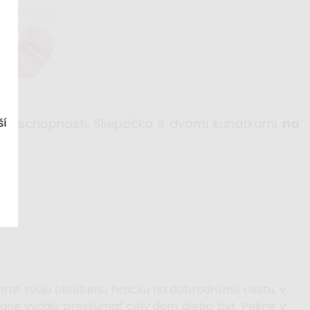
ší
ké schopnosti. Sliepočka s dvomi kuriatkami
na
brať svoju obľúbenú hračku na dobrodružnú cestu, v
ane vydajú preskúmať celý dom alebo byt. Pekne v