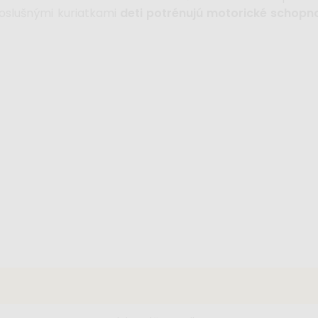
poslušnými kuriatkami
deti potrénujú motorické schopno