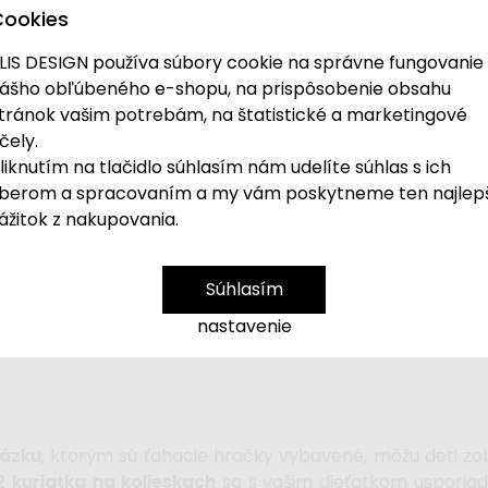
Cookies
LIS DESIGN používa súbory cookie na správne fungovanie
ášho obľúbeného e-shopu, na prispôsobenie obsahu
tránok vašim potrebám, na štatistické a marketingové
čely.
liknutím na tlačidlo súhlasím nám udelíte súhlas s ich
berom a spracovaním a my vám poskytneme ten najlep
atkami je
drevenou hračkou
rozvíjajúcou motoric
ážitok z nakupovania.
šnúrku
, aby ju dieťa mohlo ťahať za sebou.
Súhlasím
nastavenie
ázku
, ktorým sú ťahacie hračky vybavené, môžu deti zo
 2 kuriatka na kolieskach
sa s vašim dieťatkom usporiad