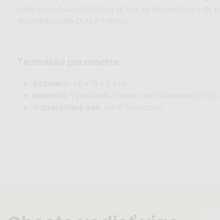
rade za sebou. Pri ťahaní aj hre so sliepočkou a jej 
doplnkov Little Dutch Farma.
technické parametre:
Rozmery:
45 x 15 x 6 cm.
Materiál:
Vyrobené z dreva certifikovaného FSC.
Odporúčaný vek:
od 18 mesiacov.