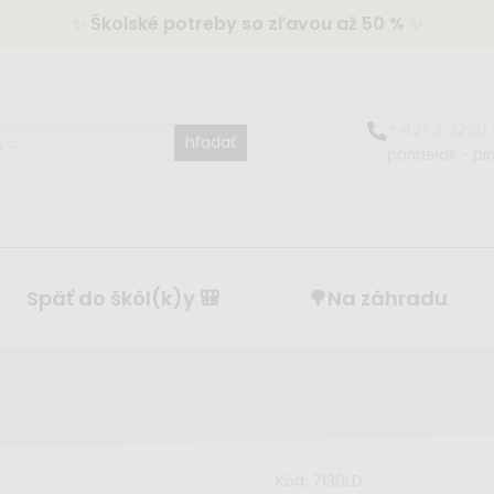
✨
Školské potreby so zľavou až 50 %
✨
+421 2 2220
hľadať
pondelok - pia
Späť do škôl(k)y 🎒
🌳Na záhradu
Kód:
7130LD