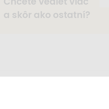
Chcete vedieť viac
a skôr ako ostatní?
Zavolajte nám
Nap
+421 2 2220 5949
inf
pondelok - piatok 8:00 - 16:00