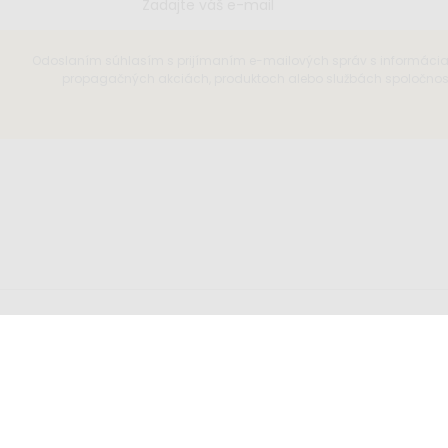
Odoslaním súhlasím s prijímaním e-mailových správ s informáci
propagačných akciách, produktoch alebo službách spoločnosti
íšte nám
Sledujte nás
o@elisdesign.sk