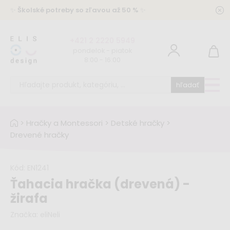
✨
Školské potreby so zľavou až 50 %
✨
+421 2 2220 5949
pondelok - piatok
8:00 - 16:00
hľadať
>
Hračky a Montessori
>
Detské hračky
>
Drevené hračky
Kód:
EN1241
Ťahacia hračka (drevená) -
žirafa
Značka:
eliNeli