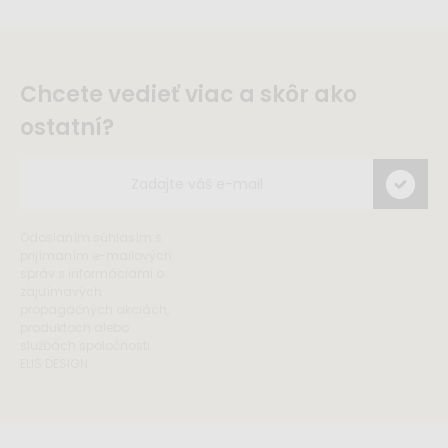
Chcete vedieť viac a skôr ako
ostatní?
Odoslaním súhlasím s
prijímaním e-mailových
správ s informáciami o
zajuímavých
propagačných akciách,
produktoch alebo
službách spoločnosti
ELIS DESIGN.