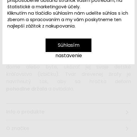
VYPREDANÉ | PREDAJ
prispôsobenie obsahu stránok vašim potrebám, na
Dostupnosť:
štatistické a marketingové účely.
UKONČENÝ
Kliknutím na tlačidlo súhlasím nám udelíte súhlas s ich
zberom a spracovaním a my vám poskytneme ten
najlepší zážitok z nakupovania.
Drevená ťahacia hračka
v
podobe roztomilej
žirafy na kolieskach
motivuje
deti
k pohybu a zdokonaľovaniu
motorických
Súhlasím
schopností.
Drevenú ťahačku
- žirafu s povrázkom
nastavenie
môžu deti zobrať na prechádzku po
dome alebo byte, ukázať jej svoje detské
kráľovstvo (izbičku). Tvar drevenej žirafy je
navrhnutý tak, aby sa hračka deťom
pohodlne držala
a ovládala.
Info o produkte
O značke