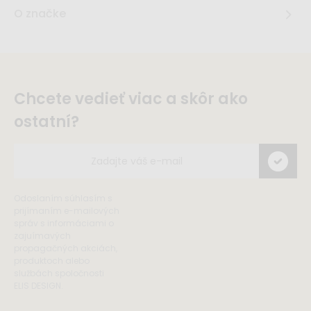
O značke
Chcete vedieť viac a skôr ako
ostatní?
Odoslaním súhlasím s
prijímaním e-mailových
správ s informáciami o
zajuímavých
propagačných akciách,
produktoch alebo
službách spoločnosti
ELIS DESIGN.