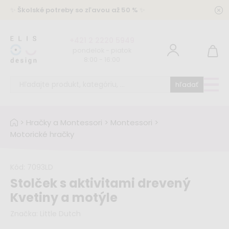
✨
Školské potreby so zľavou až 50 %
✨
+421 2 2220 5949
pondelok - piatok
8:00 - 16:00
hľadať
>
Hračky a Montessori
>
Montessori
>
Motorické hračky
Kód:
7093LD
Stolček s aktivitami drevený
Kvetiny a motýle
Značka:
Little Dutch