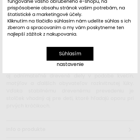
VYPREDANÉ | PREDAJ
fungovanie vášho obľúbeného e-shopu, na
Dostupnosť:
UKONČENÝ
prispôsobenie obsahu stránok vašim potrebám, na
štatistické a marketingové účely.
Kliknutím na tlačidlo súhlasím nám udelíte súhlas s ich
zberom a spracovaním a my vám poskytneme ten
Drevený multifunkčný stolček v krásnom a
najlepší zážitok z nakupovania.
vysoko kvalitnom prevedení ponúka vášmu
dieťaťu množstvo rôznorodých aktivít, ktoré
dieťa zabavia a zároveň pomáhajú rozvíjať jeho
Súhlasím
jemnú motoriku aj jednotlivé zmysly.
nastavenie
Lákať dieťa na skúmania budú pohyblivé, posuvné
aj odnímateľné drevené diely v podobe kvetín,
motýľov a ďalších obyvateľov rozkvitnutej lúky.
Vďaka stabilnému drevenému prevedeniu je
stolček vhodný aj pre deti, ktoré hľadajú oporu pri
prvých krôčikoch.
Info o produkte