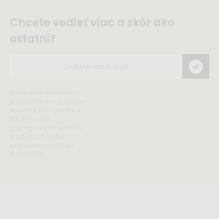
Chcete vedieť viac a skôr ako
ostatní?
Odoslaním súhlasím s
prijímaním e-mailových
správ s informáciami o
zajuímavých
propagačných akciách,
produktoch alebo
službách spoločnosti
ELIS DESIGN.