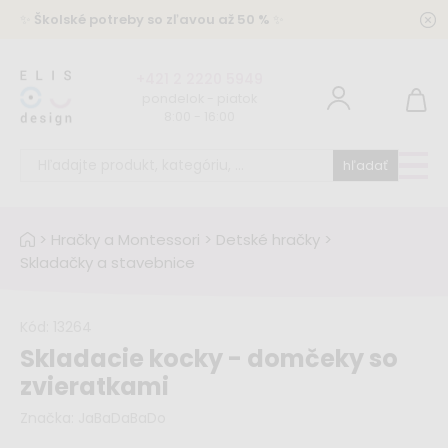
✨
Školské potreby so zľavou až 50 %
✨
+421 2 2220 5949
pondelok - piatok
8:00 - 16:00
hľadať
>
Hračky a Montessori
>
Detské hračky
>
Skladačky a stavebnice
Kód:
13264
Skladacie kocky - domčeky so
zvieratkami
Značka:
JaBaDaBaDo