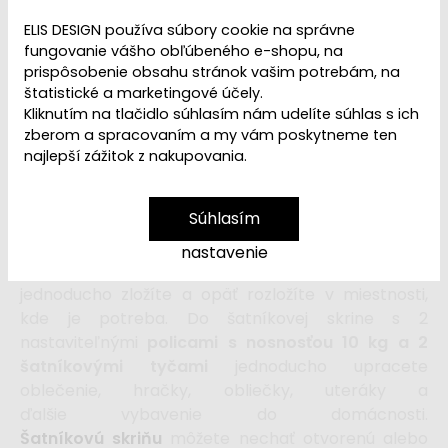
ELIS DESIGN používa súbory cookie na správne
fungovanie vášho obľúbeného e-shopu, na
Ľutujeme, ale
Šatníková skriňa látková
prispôsobenie obsahu stránok vašim potrebám, na
štatistické a marketingové účely.
174x140x43 cm - čierna
je
vypredaná
a
vyradená
Kliknutím na tlačidlo súhlasím nám udelíte súhlas s ich
z našej ponuky
. Ak hľadáte šatníkovú skriňu do
zberom a spracovaním a my vám poskytneme ten
detskej izby alebo akejkoľvek inej miestnosti,
najlepší zážitok z nakupovania.
navštívte našu
kategóriu Detské skrine a vešiaky
.
Súhlasím
Šatníková skriňa (látková)
v modernej čiernej
nastavenie
farbe je praktickým
úložným priestorom,
ktorý
jednoducho zložíte a opäť rozložíte v miestnosti,
kde je potreba. Do šatníkovej skrine s 2
nastaviteľnými
policami s nosnosťou 10 kg a 2
šatníkovými tyčami
jednoducho upracete
oblečenie, hračky, obliečky, uteráky a
ďalšie vybavenie do domácnosti.
Šatníkovú skriňu
môžete nechať otvorenú alebo