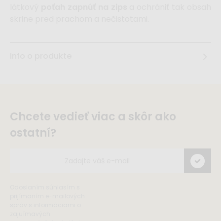
látkový
poťah zapnúť na zips
a ochrániť tak obsah
skrine pred prachom a nečistotami.
Info o produkte
Chcete vedieť viac a skôr ako
ostatní?
Odoslaním súhlasím s
prijímaním e-mailových
správ s informáciami o
zajuímavých