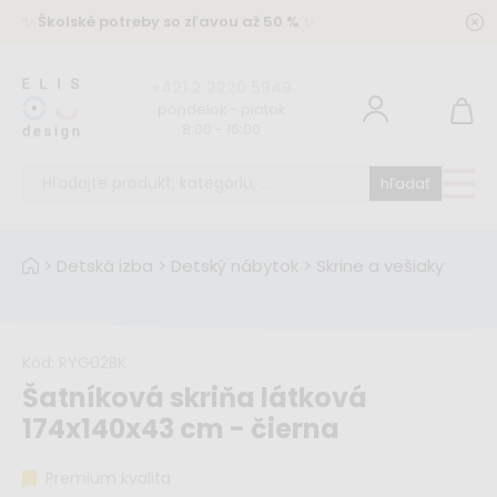
✨
Školské potreby so zľavou až 50 %
✨
+421 2 2220 5949
pondelok - piatok
8:00 - 16:00
hľadať
>
Detská izba
>
Detský nábytok
>
Skrine a vešiaky
Kód:
RYG02BK
Šatníková skriňa látková
174x140x43 cm - čierna
Premium kvalita