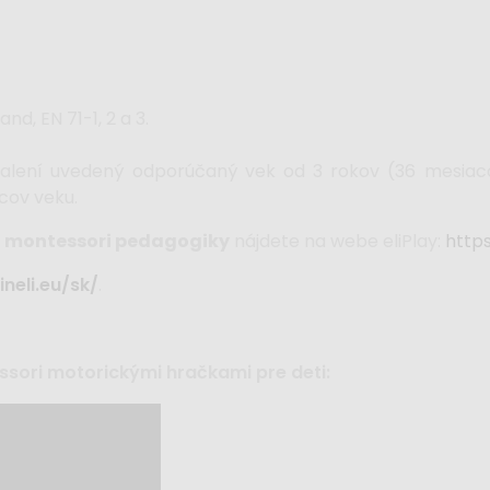
d, EN 71-1, 2 a 3.
alení uvedený odporúčaný vek od 3 rokov (36 mesiaco
cov veku.
 z montessori pedagogiky
nájdete na webe eliPlay:
https
neli.eu/sk/
.
ssori motorickými hračkami pre deti: