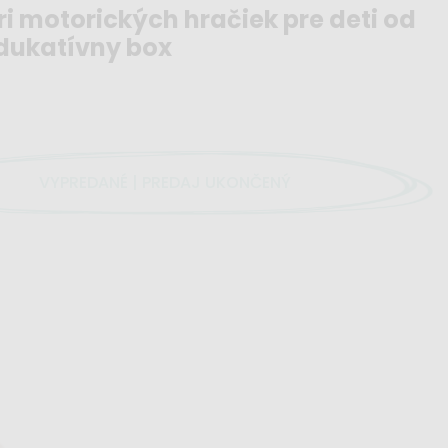
 motorických hračiek pre deti od
edukatívny box
VYPREDANÉ | PREDAJ UKONČENÝ