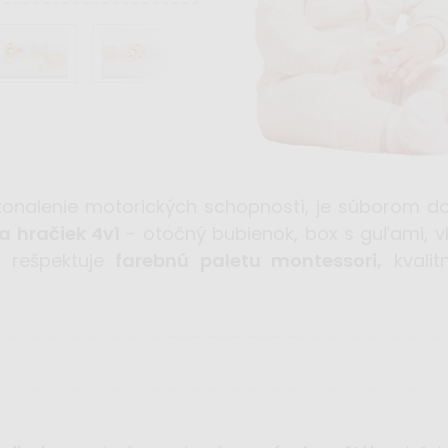
nalenie motorických schopností, je súborom d
a hračiek 4v1
- otočný bubienok, box s guľami, vk
e rešpektuje
farebnú paletu montessori,
kvalit