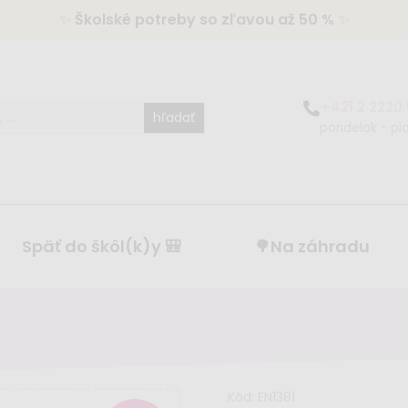
✨
Školské potreby so zľavou až 50 %
✨
+421 2 2220
hľadať
pondelok - pia
Späť do škôl(k)y 🎒
🌳Na záhradu
Kód:
EN1381