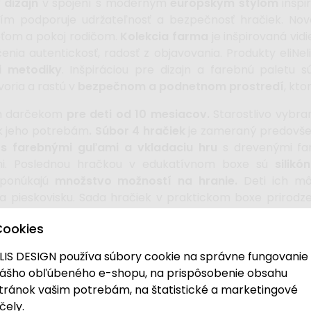
dizajn
v spojení s moderným
európskym štýlom
inšpi
čím podporuje udržateľnosť a bezpečnosť hračiek. No
eťom a pokoj rodičom.
Kolekcia farma
je inšpirovaná vi
čenia autentickosť, radosť z objavovania.
Produkty eliNel
i metodiky
. Inšpiráciou pre dizajn a farebnú paletu 
tvoria a rastú v
bezpečnom a podnetnom prostredí
, kto
ym darčekom
pre deti od 10 mesiacov.
Starostlivo vybra
 k jeho potrebám
. Súbor 4 hračiek
je zameraný predovše
 s farebnými guľami a vkladaciu hru
s drevenými far
mi. Poslednou hračkou v edukatívnom boxe sú
silikó
a ponúkajú
množstvo možností na hranie.
Deti ich mô
j na pieskovisku. Sada hračiek v praktickom boxe prir
cké myslenie, deti sa
rozvíjajú po fyzickej, psychickej aj
Cookies
LIS DESIGN používa súbory cookie na správne fungovanie
ášho obľúbeného e-shopu, na prispôsobenie obsahu
tránok vašim potrebám, na štatistické a marketingové
bu z dreva a prírodných materiálov, čím zaisťuje ekologic
čely.