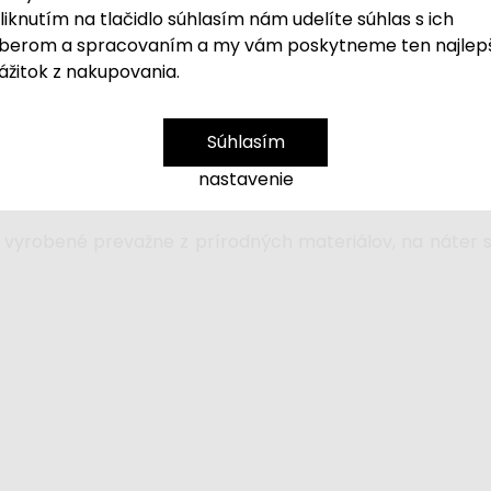
ami, vkladacia hra a silikónové stohovacie poháriky.
liknutím na tlačidlo súhlasím nám udelíte súhlas s ich
tessori princípom
.
berom a spracovaním a my vám poskytneme ten najlep
ujú princípy Montessori pedagogiky, podporujú prirodzený
ážitok z nakupovania.
ilikónových pohárikov rešpektujú paletu montessori, čo
elená atď., čo stimuluje zmysly detí a podporuje ich kreat
ačiek deti zdokonalia predovšetkým motorické schopnosti
Súhlasím
ť väčší a menší, spoznávať veľkostné rozdiely.
nastavenie
a hračiek prešla prísnymi nemeckými bezpečn
 vyrobené prevažne z prírodných materiálov, na náter sa