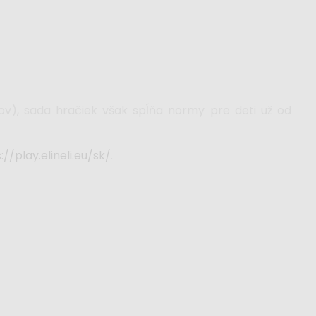
v), sada hračiek však spĺňa normy pre deti už od
://play.elineli.eu/sk/
.