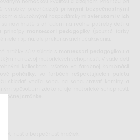
rovaným nemeckou kvalitou a dizajnom. Prioritou pri
vé výrobky prechádzajú
prísnymi bezpečnostnými
diekom a skutočnými hospodárskymi
zvieratami v ich
i sú navrhnuté s ohľadom na reálne potreby detí a
sú princípy
montessori pedagogiky
(použité farby
ré nielen spĺňa, ale prekonáva ich očakávania.
né hračky sú v súlade s
montessori pedagogikou
a
tkým na rozvoj motorických schopností. V sade deti
ebnými kolieskami. Všetko vo farebnej kombinácii
nové poháriky,
vo farbách
rešpektujúcich paletu
žu skladať vedľa seba, na seba, stavať komíny a
odzeným spôsobom zdokonaľuje motorické schopnosti,
 emočnej stránke.
kú šetrnosť a bezpečnosť hračiek.