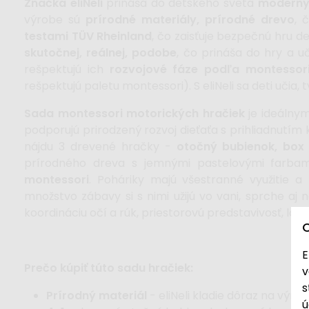
Značka eliNeli
prináša do detského sveta
moderný 
výrobe sú
prírodné materiály, prírodné drevo
, 
testami TÜV Rheinland
, čo zaisťuje bezpečnú hru d
skutočnej, reálnej, podobe
, čo prináša do hry a u
rešpektujú ich
rozvojové fáze podľa montessor
rešpektujú paletu montessori).
S eliNeli sa deti učia, 
Sada montessori motorických hračiek
je ideáln
podporujú prirodzený rozvoj dieťaťa s prihliadnutím
nájdu 3 drevené hračky -
otočný bubienok, box
prírodného dreva s jemnými pastelovými farba
montessori
. Poháriky majú všestranné využitie 
množstvo zábavy si s nimi užijú vo vani, sprche a
koordináciu očí a rúk, priestorovú predstavivosť, logi
E
Prečo kúpiť túto sadu hračiek:
v
s
Prírodný materiál
- eliNeli kladie dôraz na výro
ú