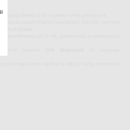
ší
 rozvoj dieťaťa a sú v súlade s jeho potrebami.
 znamená, že každá hračka (pomôcka) má vždy rovnaké
ivitu a učenie.
, koordináciu očí a rúk, priestorovú predstavivosť,
ostnými testami
TÜV Rheinland
, čo zaručuje
 používajú vodou riediteľné laky a farby, netoxické,