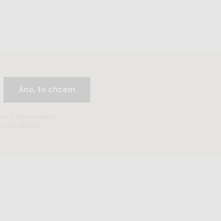
Áno, to chcem
ami o zajuímavých
 ELIS DESIGN.