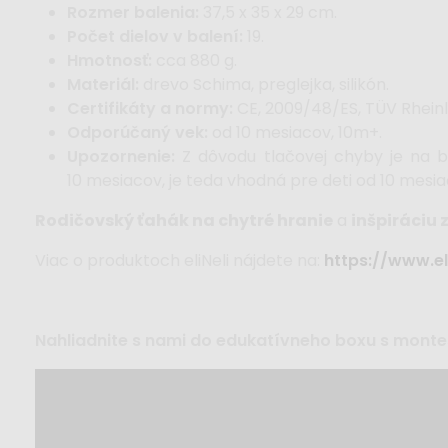
Rozmer balenia:
37,5 x 35 x 29 cm.
Počet dielov v balení:
19.
Hmotnosť:
cca 880 g.
Materiál:
drevo Schima, preglejka, silikón.
Certifikáty a normy:
CE, 2009/48/ES, TÜV Rheinlan
Odporúčaný vek:
od 10 mesiacov, 10m+.
Upozornenie:
Z dôvodu tlačovej chyby je na b
10 mesiacov, je teda vhodná pre deti od 10 mesia
Rodičovský ťahák na chytré hranie
a
inšpiráciu
Viac o produktoch eliNeli nájdete na:
https://www.eli
Nahliadnite s nami do edukatívneho boxu s monte