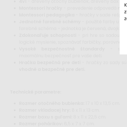
4v1
- drevený otočný bubienok, drevený box s guľ
K
Montessori hračky
- prevedenie odpovedá
mon
z
Montessori pedagogika
- hračky v sade rešpekt
z
Jednotné farebné schémy
- použité farby u s
farebné schéma – jednotka je červená, dvojka je z
Zdokonaľuje schopnosti
- pri hre so sadou hr
logické myslenie, spoznávať farbičky, porovnáva
Vysoké bezpečnostné štandardy
- sad
maximálnu bezpečnosť pre vaše deti.
Hračka bezpečná pre deti
- hračky zo sady sú
vhodné a bezpečné pre deti.
Technické parametre:
Rozmer otočného bubienka:
17 x 10 x 13,5 cm.
Rozmer vkladacej hry:
8 x 11 x 13 cm.
Rozmer boxu s guľami:
8 x 11 x 22,5 cm.
Rozmer pohárikov:
6,5 x 7 x 7 cm.