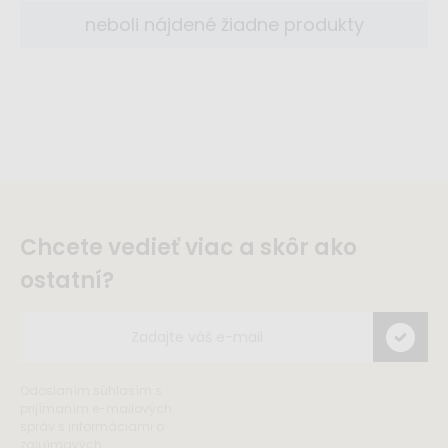
neboli nájdené žiadne produkty
Chcete vedieť viac a skôr ako
ostatní?
Odoslaním súhlasím s
prijímaním e-mailových
správ s informáciami o
zajuímavých