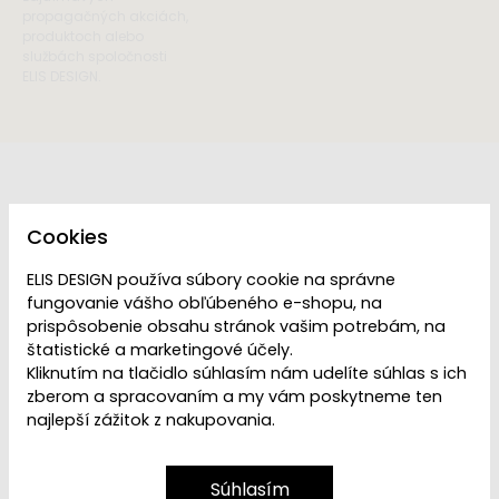
propagačných akciách,
produktoch alebo
službách spoločnosti
ELIS DESIGN.
Cookies
ELIS DESIGN používa súbory cookie na správne
fungovanie vášho obľúbeného e-shopu, na
prispôsobenie obsahu stránok vašim potrebám, na
štatistické a marketingové účely.
Kliknutím na tlačidlo súhlasím nám udelíte súhlas s ich
zberom a spracovaním a my vám poskytneme ten
Zavolajte nám
najlepší zážitok z nakupovania.
+421 2 2220 5949
pondelok - piatok 8:00 - 16:00
Súhlasím