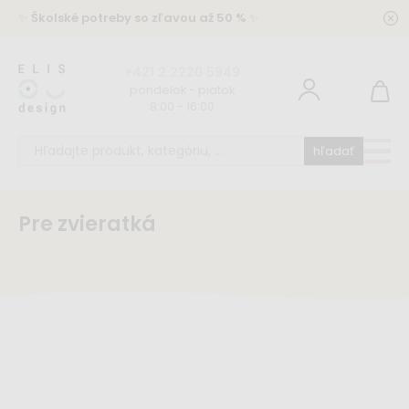
✨
Školské potreby so zľavou až 50 %
✨
+421 2 2220 5949
pondelok - piatok
8:00 - 16:00
hľadať
Pre zvieratká