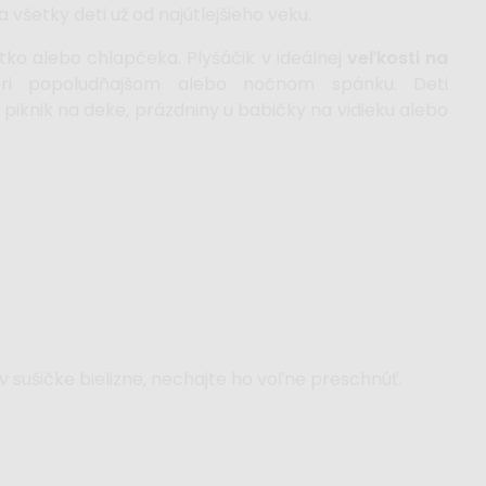
 všetky deti už od najútlejšieho veku.
tko alebo chlapčeka.
Plyšáčik v ideálnej
veľkosti na
i popoludňajšom alebo nočnom spánku. Deti
 piknik na deke, prázdniny u babičky na vidieku alebo
 sušičke bielizne, nechajte ho voľne preschnúť.