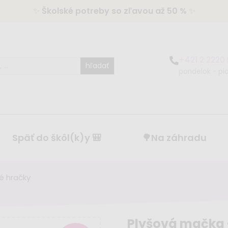
✨
Školské potreby so zľavou až 50 %
✨
+421 2 2220
hľadať
pondelok - pia
Späť do škôl(k)y 🎒
🌳Na záhradu
vé hračky
Plyšová mačka