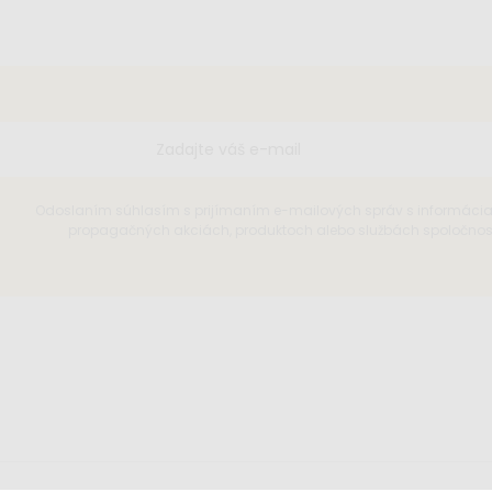
Odoslaním súhlasím s prijímaním e-mailových správ s informáci
propagačných akciách, produktoch alebo službách spoločnosti