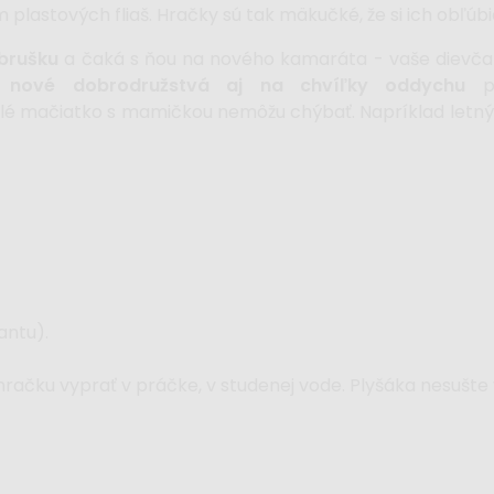
 plastových fliaš. Hračky sú tak mäkučké, že si ich obľúbia
brušku
a čaká s ňou na nového kamaráta - vaše dievča
 nové dobrodružstvá aj na chvíľky oddychu
pr
malé mačiatko s mamičkou nemôžu chýbať.
Napríklad letný
antu).
ačku vyprať v práčke, v studenej vode. Plyšáka nesušte v