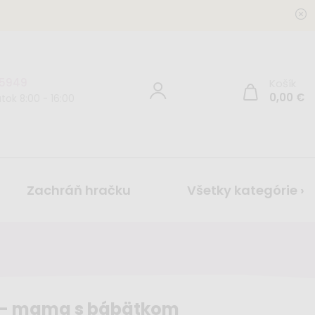
 5949
Košík
0,00
€
tok 8:00 - 16:00
Zachráň hračku
Všetky kategórie ›
 - mama s bábätkom