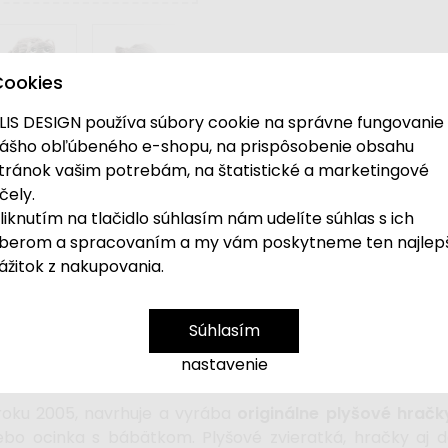
Cookies
LIS DESIGN používa súbory cookie na správne fungovanie
 mačičky s vrecúškom na brušku, v ktorom sa ukr
ášho obľúbeného e-shopu, na prispôsobenie obsahu
tránok vašim potrebám, na štatistické a marketingové
ti.
Mäkký plyšák
vo
viacerých farebných preve
čely.
čestra je vhodné
pre deti už od narodenia.
liknutím na tlačidlo súhlasím nám udelíte súhlas s ich
berom a spracovaním a my vám poskytneme ten najlep
ážitok z nakupovania.
Súhlasím
nastavenie
 roku 2005, navrhuje a vyrába
originálne plyšové hračk
bo ocinka s bábätkom. Plyšové zvieratká, hračky aj d