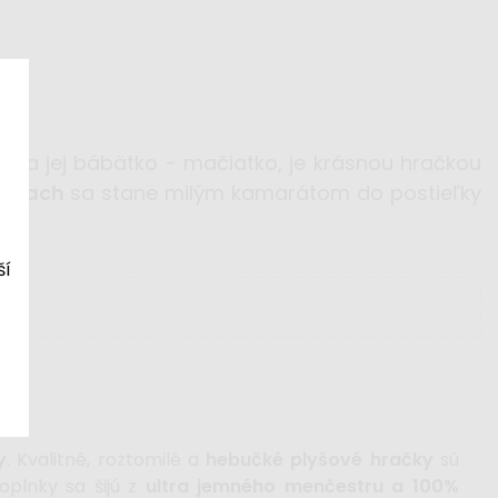
ýva jej bábätko - mačiatko, je krásnou hračkou
deniach
sa stane milým kamarátom do postieľky
ší
y
. Kvalitné, roztomilé a
hebučké plyšové hračky
sú
oplnky sa šijú z
ultra jemného menčestru a 100%