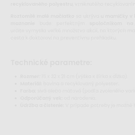
recyklovaného polyestru
, vzniknutého recyklovaním
Roztomilé malé mačiatko
sa ukrýva
u mamičky v 
maznanie
bude perfektným
spoločníkom na
určite vymyslia veľké množstvo akcií, na ktorých 
cesta k doktorovi na preventívnu prehliadku.
technické parametre:
Rozmer:
15 x 32 x 21 cm (výška x šírka x dĺžka).
Materiál:
bavlna a recyklovaný polyester.
Farba:
sivá alebo mätová (podľa zvoleného vari
Odporúčaný vek:
od narodenia.
Údržba a čistenie:
V prípade potreby je možné hr