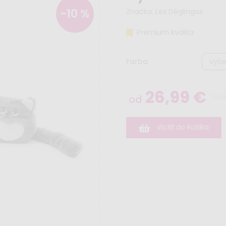
-10 %
Značka:
Les Déglingos
Premium kvalita
Farba
26,99 €
29,
od
vložiť do košíka