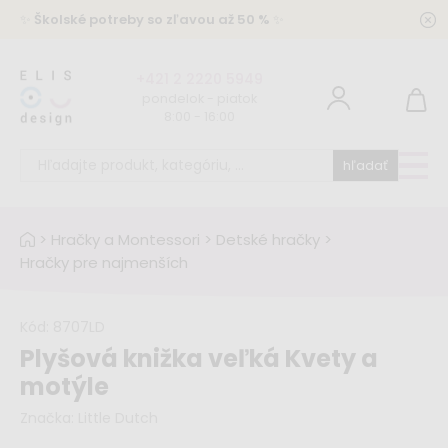
✨
Školské potreby so zľavou až 50 %
✨
+421 2 2220 5949
pondelok - piatok
8:00 - 16:00
hľadať
>
Hračky a Montessori
>
Detské hračky
>
Hračky pre najmenších
Kód:
8707LD
Plyšová knižka veľká Kvety a
motýle
Značka:
Little Dutch