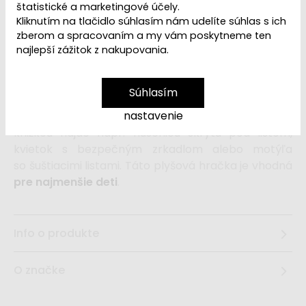
VYPREDANÉ | PREDAJ
štatistické a marketingové účely.
Dostupnosť:
UKONČENÝ
Kliknutím na tlačidlo súhlasím nám udelíte súhlas s ich
zberom a spracovaním a my vám poskytneme ten
najlepší zážitok z nakupovania.
Mäkká
textilná knižka
značky
Little Dutch
s
krásnymi
motívmi z prírody
Súhlasím
upúta pozornosť vášho dieťaťa
množstvom aktivít
,
nastavenie
ukrytých na jednotlivých stránkach. Pri listovaní
knižkou nájde napr. húsenicu skrytú pod listom,
kvietok s bezpečným zrkadlom alebo motýľa
so šuštiacimi listami. Táto plyšová hračka je vhodná
pre najmenšie deti
.
Info o produkte
O značke