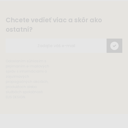
Chcete vedieť viac a skôr ako
ostatní?
Odoslaním súhlasím s
prijímaním e-mailových
správ s informáciami o
zajuímavých
propagačných akciách,
produktoch alebo
službách spoločnosti
ELIS DESIGN.