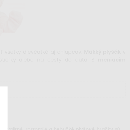
iť všetky dievčatká aj chlapcov.
Mäkký plyšák
v
tieľky
alebo na cesty do auta. S
meniacim
y
. Kvalitné, roztomilé a
hebučké plyšové hračky
sú