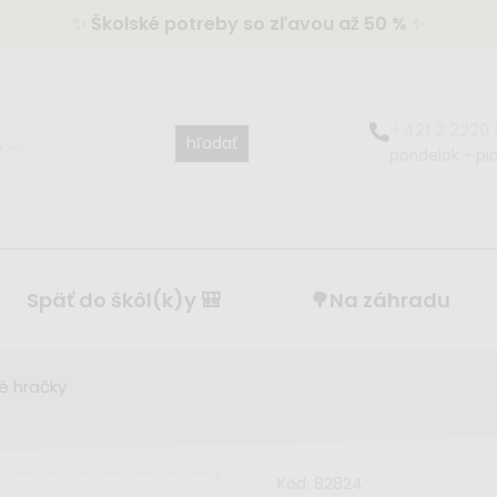
✨
Školské potreby so zľavou až 50 %
✨
+421 2 2220
hľadať
pondelok - pia
Späť do škôl(k)y 🎒
🌳Na záhradu
vé hračky
Kód:
82824