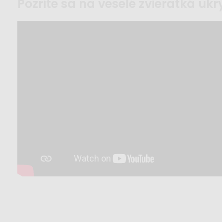
pozrite sa na veselé zvieratká ukr