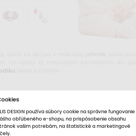
ky
, ktorá sa ukrýva v mäkučkej
jahode
, bude bav
kom na výlety aj maznavým kamarátom do pos
odíku
alebo kuchynke.
Cookies
LIS DESIGN používa súbory cookie na správne fungovanie
ášho obľúbeného e-shopu, na prispôsobenie obsahu
ode
tránok vašim potrebám, na štatistické a marketingové
čely.
 roku 2005, navrhuje a vyrába
originálne plyšové hračk