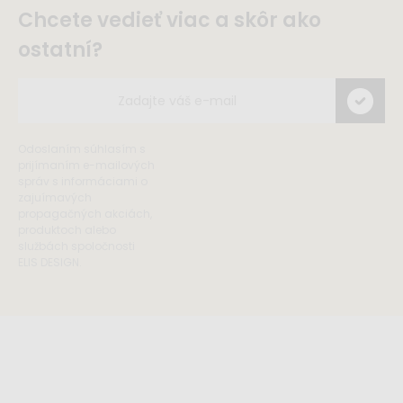
Chcete vedieť viac a skôr ako
ostatní?
Odoslaním súhlasím s
prijímaním e-mailových
správ s informáciami o
zajuímavých
propagačných akciách,
produktoch alebo
službách spoločnosti
ELIS DESIGN.