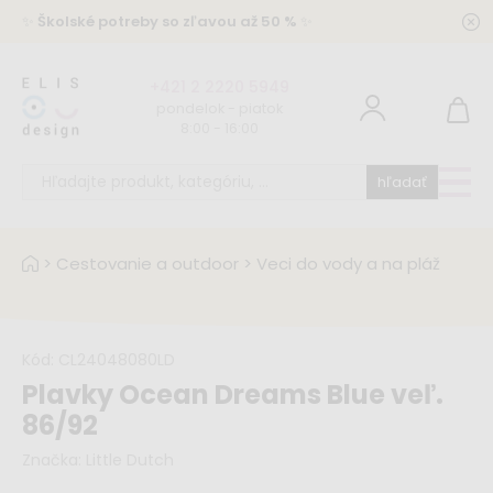
✨
Školské potreby so zľavou až 50 %
✨
+421 2 2220 5949
pondelok - piatok
8:00 - 16:00
hľadať
>
Cestovanie a outdoor
>
Veci do vody a na pláž
Kód:
CL24048080LD
Plavky Ocean Dreams Blue veľ.
86/92
Značka:
Little Dutch