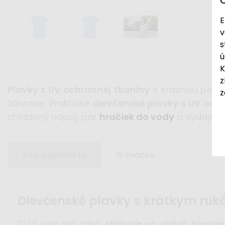
E
v
s
ú
K
z
Plavky z UV ochrannej tkaniny
s krásnou potla
z
záhrade. Praktické
dievčenské plavky s UV och
chladený nápoj, pár
hračiek do vody
a vydajte s
Info o produkte
O značke
dievčenské plavky s krátkym ru
Či už vaše deti milujú
skákanie vo vlnách
,
kúpanie