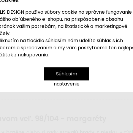
Cookies
LIS DESIGN používa súbory cookie na správne fungovanie
ášho obľúbeného e-shopu, na prispôsobenie obsahu
tránok vašim potrebám, na štatistické a marketingové
čely.
liknutím na tlačidlo súhlasím nám udelíte súhlas s ich
berom a spracovaním a my vám poskytneme ten najlep
čou chránia vašu malú slečnu pred slnkom. Užite 
ážitok z nakupovania.
ranou
zaujmú
nežným vzorom margarét na modrom
a na kúpalisko.
Súhlasím
nastavenie
kávom veľ. 98/104 - margaréty
 v bazéne
alebo si rady
stavajú hrady z piesku
, v tý