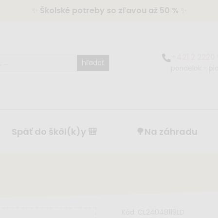
✨
Školské potreby so zľavou až 50 %
✨
+421 2 2220
hľadať
pondelok - pia
Späť do škôl(k)y 🎒
🌳Na záhradu
Kód:
CL24048119LD