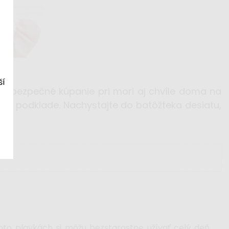
ší
si bezpečné kúpanie pri mori aj chvíle doma na
 podklade. Nachystajte do batôžteka desiatu,
chto plavkách si môžu bezstarostne užívať celý deň.