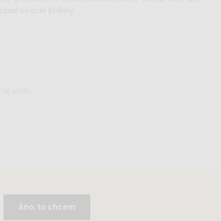
opaľovacie krémy
.
nej vode.
Áno, to chcem