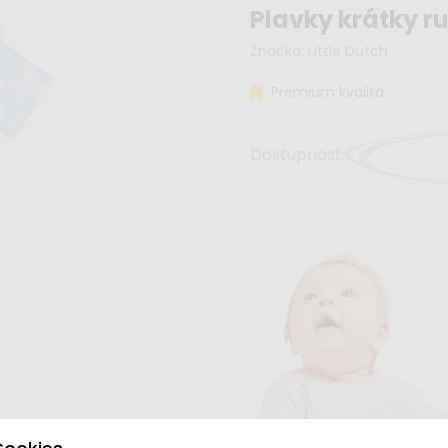
Plavky krátky ru
Značka:
Little Dutch
Premium kvalita
Dostupnosť: