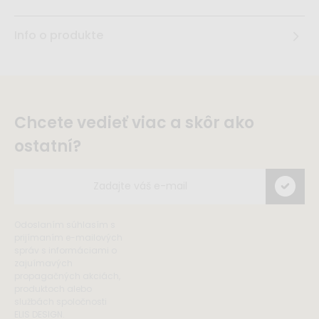
Info o produkte
Chcete vedieť viac a skôr ako
ostatní?
Odoslaním súhlasím s
prijímaním e-mailových
správ s informáciami o
zajuímavých
propagačných akciách,
produktoch alebo
službách spoločnosti
ELIS DESIGN.