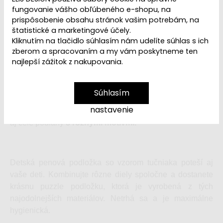
fungovanie vášho obľúbeného e-shopu, na
VYPREDANÉ | PREDAJ
Dostupnosť:
prispôsobenie obsahu stránok vašim potrebám, na
UKONČENÝ
štatistické a marketingové účely.
Kliknutím na tlačidlo súhlasím nám udelíte súhlas s ich
zberom a spracovaním a my vám poskytneme ten
najlepší zážitok z nakupovania.
Ľutujeme, ale
penová puzzle podložka Tučniak
premium
je
vypredaná
. Ak hľadáte puzzle podložky
alebo puzzle podlahu do izbičky vášho dievčatka alebo
Súhlasím
vášho chlapca, navštívte našu
kateg
ó
ri
u
P
e
nové puzzle
nastavenie
a podložky
, kde nájdete puzzle jednofarebné, s motívmi
aj celé podlahy
s rôznymi motívmi.
Detská penová podložka so vzorom tučniaka poteší aj
vaše deti. Kombinujte rôzne diely spoločne a dostanete
krásnu puzzle podložku, ktorá je vyrobená z tých
najodolnejších materiálov. Netrhá sa a je maximálne
hygienická.