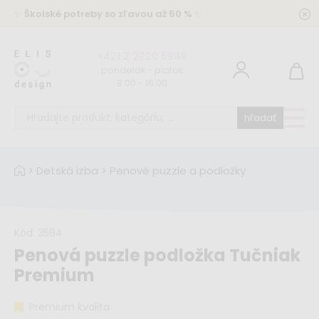
✨
Školské potreby so zľavou až 50 %
✨
+421 2 2220 5949
pondelok - piatok
8:00 - 16:00
hľadať
>
Detská izba
>
Penové puzzle a podložky
Kód:
3594
Penová puzzle podložka Tučniak
Premium
Premium kvalita