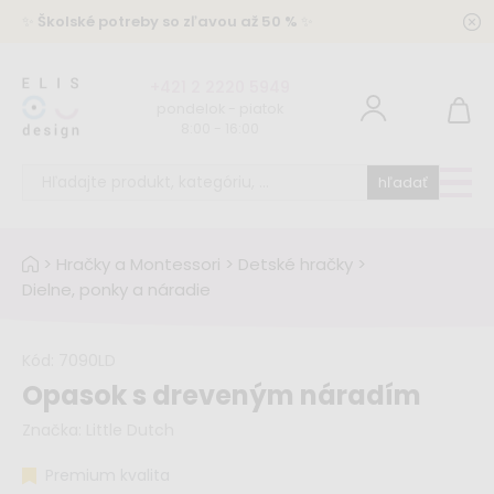
✨
Školské potreby so zľavou až 50 %
✨
+421 2 2220 5949
pondelok - piatok
8:00 - 16:00
hľadať
>
Hračky a Montessori
>
Detské hračky
>
Dielne, ponky a náradie
Kód:
7090LD
Opasok s dreveným náradím
Značka:
Little Dutch
Premium kvalita