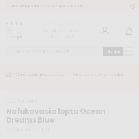
✨
Školské potreby so zľavou až 50 %
✨
+421 2 2220 5949
pondelok - piatok
8:00 - 16:00
hľadať
>
Cestovanie a outdoor
>
Veci do vody a na pláž
Kód:
2012319LD
Nafukovacia lopta Ocean
Dreams Blue
Značka:
Little Dutch