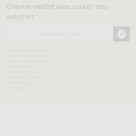
Chcete vedieť viac a skôr ako
ostatní?
Odoslaním súhlasím s
prijímaním e-mailových
správ s informáciami o
zajuímavých
propagačných akciách,
produktoch alebo
službách spoločnosti
ELIS DESIGN.