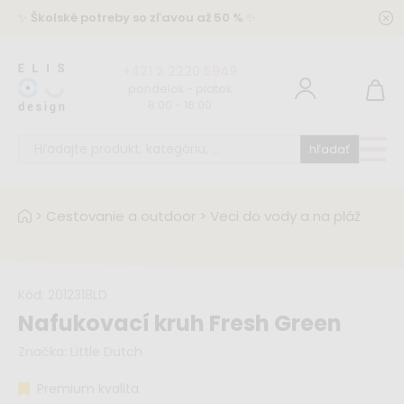
✨
Školské potreby so zľavou až 50 %
✨
+421 2 2220 5949
pondelok - piatok
8:00 - 16:00
hľadať
>
Cestovanie a outdoor
>
Veci do vody a na pláž
Kód:
2012318LD
Nafukovací kruh Fresh Green
Značka:
Little Dutch
Premium kvalita