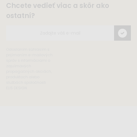
Chcete vedieť viac a skôr ako
ostatní?
Odoslaním súhlasím s
prijímaním e-mailových
správ s informáciami o
zajuímavých
propagačných akciách,
produktoch alebo
službách spoločnosti
ELIS DESIGN.