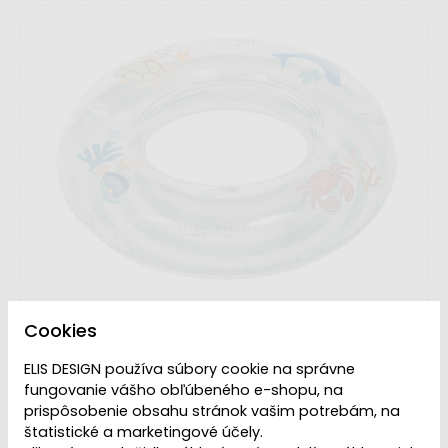
Cookies
ELIS DESIGN používa súbory cookie na správne
fungovanie vášho obľúbeného e-shopu, na
prispôsobenie obsahu stránok vašim potrebám, na
VYPREDANÉ | PREDAJ
Dostupnosť:
štatistické a marketingové účely.
UKONČENÝ