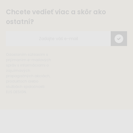
Chcete vedieť viac a skôr ako
ostatní?
Odoslaním súhlasím s
prijímaním e-mailových
správ s informáciami o
zajuímavých
propagačných akciách,
produktoch alebo
službách spoločnosti
ELIS DESIGN.