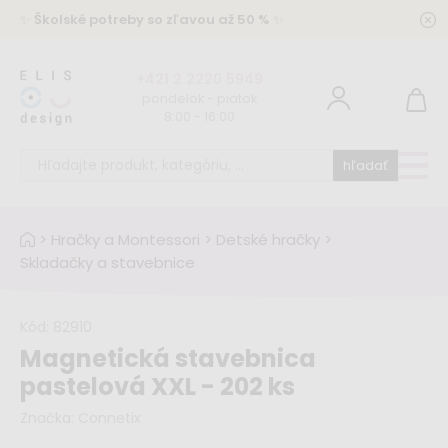
✨
Školské potreby so zľavou až 50 %
✨
+421 2 2220 5949
pondelok - piatok
8:00 - 16:00
hľadať
>
Hračky a Montessori
>
Detské hračky
>
Skladačky a stavebnice
Kód:
82910
Magnetická stavebnica
pastelová XXL - 202 ks
Značka:
Connetix