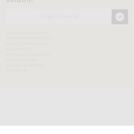
Odoslaním súhlasím s
prijímaním e-mailových
správ s informáciami o
zajuímavých
propagačných akciách,
produktoch alebo
službách spoločnosti
ELIS DESIGN.