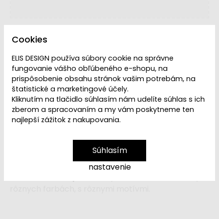
Cookies
ELIS DESIGN používa súbory cookie na správne
fungovanie vášho obľúbeného e-shopu, na
prispôsobenie obsahu stránok vašim potrebám, na
VYPREDANÉ | PREDAJ
Dostupnosť:
štatistické a marketingové účely.
UKONČENÝ
Kliknutím na tlačidlo súhlasím nám udelíte súhlas s ich
zberom a spracovaním a my vám poskytneme ten
najlepší zážitok z nakupovania.
Ľutujeme, ale
Kôš na hračky - slnečný cik
cak
je
vypredaný
. Ak hľadáte kôs na hračky ako
Súhlasím
úložný priestor do detskej izby alebo doplnok k
teepee stanu, navštívte našu
kategóriu Úložné
nastavenie
koše na hračky
, kde nájdete koše na hračky v
rôznych farbách, s rôznymi motívmi.