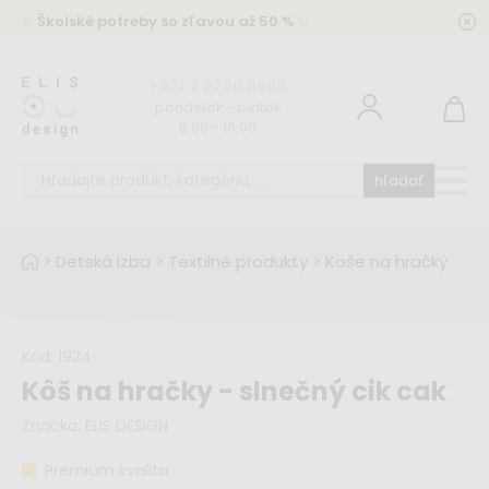
✨
Školské potreby so zľavou až 50 %
✨
+421 2 2220 5949
pondelok - piatok
8:00 - 16:00
hľadať
>
Detská izba
>
Textilné produkty
>
Koše na hračky
Kód:
1924
Kôš na hračky - slnečný cik cak
Značka:
ELIS DESIGN
Premium kvalita