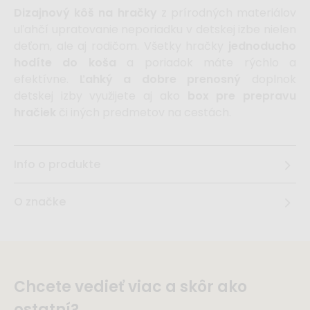
Dizajnový kôš na hračky
z prírodných materiálov
uľahčí upratovanie neporiadku v detskej izbe nielen
deťom, ale aj rodičom. Všetky hračky
jednoducho
hodíte do koša
a poriadok máte rýchlo a
efektívne.
Ľahký a dobre prenosný
doplnok
detskej izby využijete aj ako
box pre prepravu
hračiek
či iných predmetov na cestách.
Info o produkte
O značke
Chcete vedieť viac a skôr ako
ostatní?