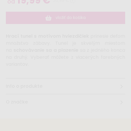
19,99 €
20,99 €
od
vložiť do košíka
Hrací tunel s motívom hviezdičiek
prinesie deťom
množstvo zábavy. Tunel je skvelým miestom
na
schovávanie sa a plazenie
sa z jedného konca
na druhý. Vyberať môžete z viacerých farebných
variantov.
Info o produkte
O značke