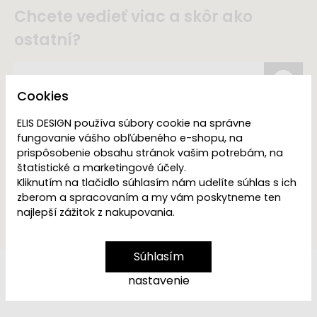
Chcete vedieť viac a skôr ako
ostatní?
Cookies
Odoslaním súhlasím s
ELIS DESIGN používa súbory cookie na správne
prijímaním e-mailových
fungovanie vášho obľúbeného e-shopu, na
správ s informáciami o
prispôsobenie obsahu stránok vašim potrebám, na
zajuímavých
štatistické a marketingové účely.
propagačných akciách,
Kliknutím na tlačidlo súhlasím nám udelíte súhlas s ich
produktoch alebo
službách spoločnosti
zberom a spracovaním a my vám poskytneme ten
ELIS DESIGN.
najlepší zážitok z nakupovania.
Súhlasím
nastavenie