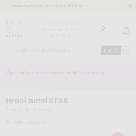
✨
Školské potreby so zľavou až 50 %
✨
+421 2 2220 5949
pondelok - piatok
8:00 - 16:00
hľadať
>
Hračky a Montessori
>
Ihriská a preliezky
Hrací tunel STAR
Značka:
Kid's Concept
Premium kvalita