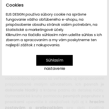
VYPREDANÉ | PREDAJ
Dostupnosť:
Cookies
UKONČENÝ
ELIS DESIGN používa súbory cookie na správne
fungovanie vášho obľúbeného e-shopu, na
Ľutujeme, ale
Gymnastické kruhy pre deti s
prispôsobenie obsahu stránok vašim potrebám, na
popruhmi PROFI
sú
vypredané a vyradené z
štatistické a marketingové účely.
Kliknutím na tlačidlo súhlasím nám udelíte súhlas s ich
ponuky
. Ak hľadáte závesné prvky k detskému
zberom a spracovaním a my vám poskytneme ten
ihrisku, navštívte našu
kategóriu Príslušenstvo k
najlepší zážitok z nakupovania.
detským interiérovým ihriskám
.
Súhlasím
Vysoko kvalitné drevené gymnastické kruhy
sú
nastavenie
športovou pomôckou pre deti
. Drevené kruhy s
vodoodolnou úpravou sú veľkosťou aj opracovaním
prispôsobené malým užívateľom, ich
povrch je
dokonale hladký
a krásne padnú do detskej rúčky.
Gymnastické kruhy pomocou
pevných popruhov s
prackami
upevníte k akejkoľvek tyči aj k
hracím
zostavám a preliezačkám
pre deti. Kvalitné