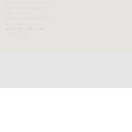
prijímaním e-mailových
správ s informáciami o
zajuímavých
propagačných akciách,
produktoch alebo
službách spoločnosti
ELIS DESIGN.