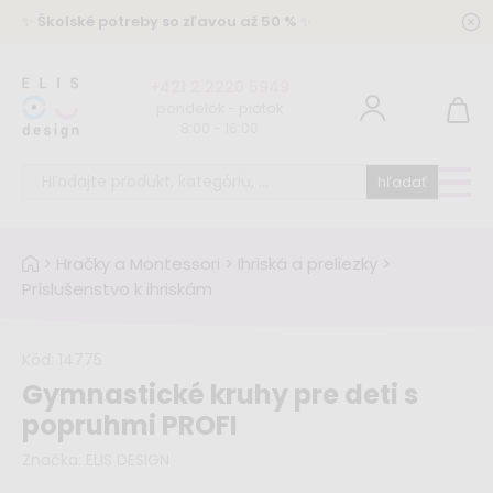
✨
Školské potreby so zľavou až 50 %
✨
+421 2 2220 5949
pondelok - piatok
8:00 - 16:00
hľadať
>
Hračky a Montessori
>
Ihriská a preliezky
>
Príslušenstvo k ihriskám
Kód:
14775
Gymnastické kruhy pre deti s
popruhmi PROFI
Značka:
ELIS DESIGN