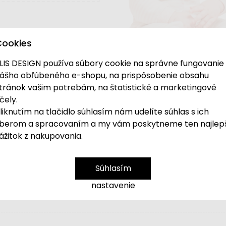
Cookies
LIS DESIGN používa súbory cookie na správne fungovanie
ášho obľúbeného e-shopu, na prispôsobenie obsahu
tránok vašim potrebám, na štatistické a marketingové
edík
je
vypredaný a vyradený z ponuky
. Pozrite si
čely.
liknutím na tlačidlo súhlasím nám udelíte súhlas s ich
berom a spracovaním a my vám poskytneme ten najlep
cou hračkou
s
kockami a medvedíkom
. Vláč
ážitok z nakupovania.
známi s tvarmi aj farbičkami. Deti sa môžu hrať
ať
motorické schopnosti, koordináciu
očí a rúk, ro
Súhlasím
nastavenie