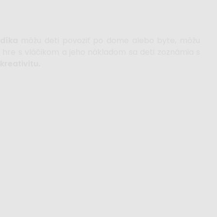
díka
môžu deti povoziť po dome alebo byte, môžu
hre s vláčikom a jeho nákladom sa deti zoznámia s
kreativitu.