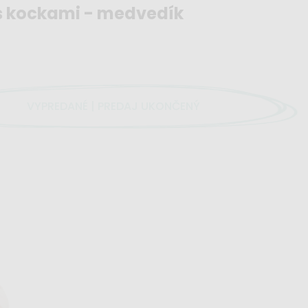
 s kockami - medvedík
VYPREDANÉ | PREDAJ UKONČENÝ