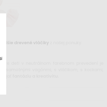
ďalšie drevené vláčiky
z našej ponuky.
ší
ik pre deti v neutrálnom farebnom prevedení je
 so samotnými vagónmi, s vláčikom, s kockami,
zvíjať
fantáziu a kreativitu.