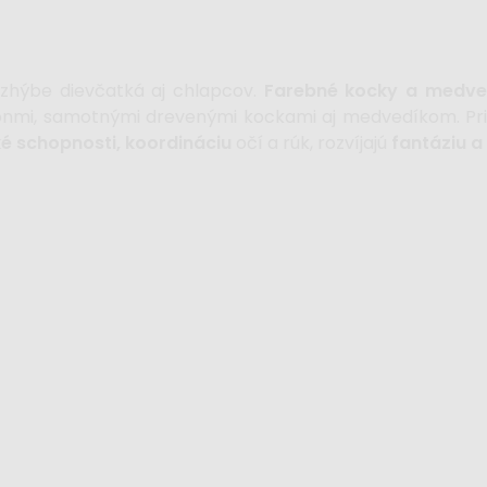
ozhýbe dievčatká aj chlapcov.
Farebné kocky a medve
ónmi, samotnými drevenými kockami aj medvedíkom. Pri 
é schopnosti, koordináciu
očí a rúk, rozvíjajú
fantáziu a 