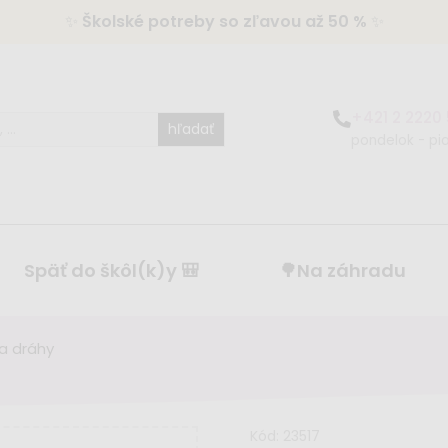
✨
Školské potreby so zľavou až 50 %
✨
+421 2 2220
hľadať
pondelok - pia
Späť do škôl(k)y 🎒
🌳Na záhradu
 a dráhy
Kód:
23517