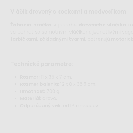
vláčik drevený s kockami a medvedíkom
Ťahacia hračka
v podobe
dreveného vláčika
r
sa pohrať so samotným vláčikom, jednotlivými vag
farbičkami, základnými tvarmi
, potrénujú
motorick
technické parametre:
Rozmer:
11 x 35 x 7 cm.
Rozmer balenia:
12 x 8 x 36,5 cm.
Hmotnosť:
708 g.
Materiál:
drevo.
Odporúčaný vek:
od 18 mesiacov.