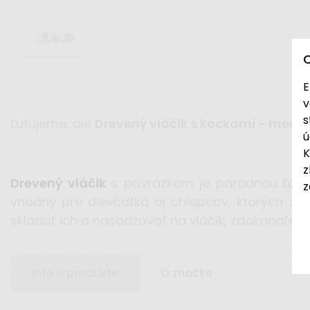
E
v
s
Ľutujeme, ale
Drevený vláčik s kockami - medv
ú
K
z
Drevený vláčik
s povrázkom je parádnou
ťaha
z
vhodný pre dievčatká aj chlapcov, ktorých zo
skladať ich a nasadzovať na vláčik, zdokonaľov
Info o produkte
O značke