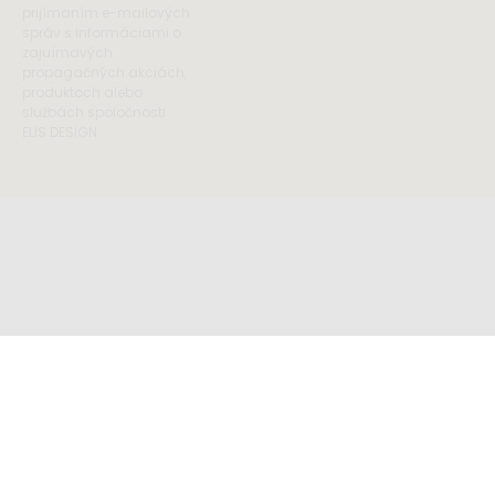
prijímaním e-mailových
správ s informáciami o
zajuímavých
propagačných akciách,
produktoch alebo
službách spoločnosti
ELIS DESIGN.