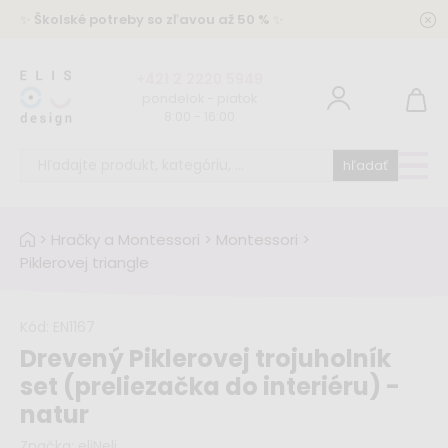
✨
Školské potreby so zľavou až 50 %
✨
+421 2 2220 5949
pondelok - piatok
8:00 - 16:00
hľadať
>
Hračky a Montessori
>
Montessori
>
Piklerovej triangle
Kód:
EN1167
Drevený Piklerovej trojuholník
set (preliezačka do interiéru) -
natur
Značka:
eliNeli