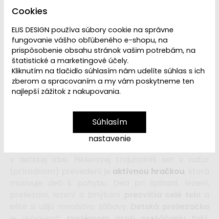
Cookies
VYPREDANÉ | PREDAJ
Dostupnosť:
UKONČENÝ
ELIS DESIGN používa súbory cookie na správne
fungovanie vášho obľúbeného e-shopu, na
prispôsobenie obsahu stránok vašim potrebám, na
štatistické a marketingové účely.
Ľutujeme, ale
Drevený Piklerovej trojuholník set
Kliknutím na tlačidlo súhlasím nám udelíte súhlas s ich
(preliezačka do interiéru) -
zberom a spracovaním a my vám poskytneme ten
natur
je
vypredaný.
Pozrite si ďalšie
Piklerovej
najlepší zážitok z nakupovania.
trojuholníky a sety
z našej ponuky.
Súhlasím
Pomocou
Piklerovej trojuholníka
a obojstrannej
nastavenie
dosky
jednoducho vytvoríte detské ihrisko priamo
v detskej izbe. Piklerovej trojuholník set v natur
(prírodnom) prevedení je
aktívnou hračkou
, ktorá
motivuje deti k pohybu. Deti pri šplhaní, lezení,
preliezaní, lezení a šmýkaní
precvičia celé telo
a
ešte si užijú množstvo zábavy.
Detská preliezačka
je vybavená
systémom proti pretáčaniu tyčí
,