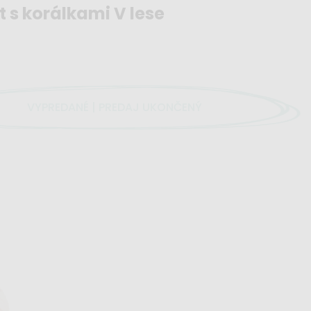
t s korálkami V lese
VYPREDANÉ | PREDAJ UKONČENÝ