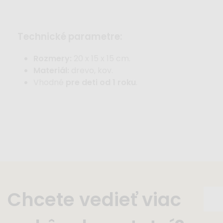
technické parametre:
Rozmery:
20 x 15 x 15 cm.
Materiál:
drevo, kov.
Vhodné
pre deti od 1 roku
.
Chcete vedieť viac