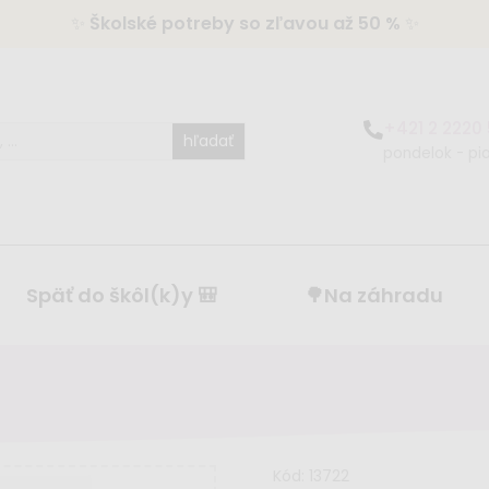
✨
Školské potreby so zľavou až 50 %
✨
+421 2 2220
hľadať
pondelok - pia
Späť do škôl(k)y 🎒
🌳Na záhradu
Kód:
13722