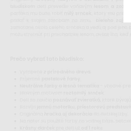
bludiskom
deti prevedie voňavým
lesom a zozná
parťáka mu bude robiť
milý srnček,
ktorý mu predst
pridať k svojim zásobám na zimu,
bieleho zajač
zamotané okolo celého srnčeka a vedú aj pod jeho b
môžu stretnúť pri prechádzke lesom, avšak iba, keď 
prečo vybrať toto bludisko:
Vyrobené
z prírodného dreva
.
Príjemné
pastelové farby
.
Neutrálne farby a lesná tematika
- vhodné pre
Hlavným motívom
roztomilý srnček
.
Deti sa naučia
poznávať zvieratká
, ktoré bývajú
Rozvíja
jemnú motoriku, priestorovú predstavi
Originálna
hračka aj dekorácia
do detskej izby.
Na náter sú použité farby na vodnej báze, netoxi
Krásny darček
pre deti už
od 1 roku
.