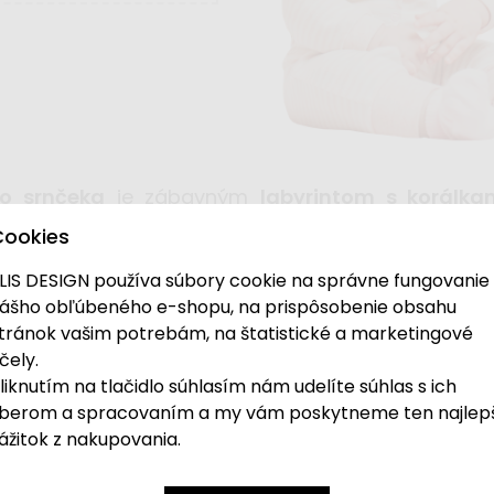
ho srnčeka
je zábavným
labyrintom s korálka
 potichu, stretnúť v lese. Prevliekanie korálkov
Cookies
 pre dievčatká aj chlapcov.
LIS DESIGN používa súbory cookie na správne fungovanie
ášho obľúbeného e-shopu, na prispôsobenie obsahu
tránok vašim potrebám, na štatistické a marketingové
čely.
liknutím na tlačidlo súhlasím nám udelíte súhlas s ich
berom a spracovaním a my vám poskytneme ten najlep
ážitok z nakupovania.
e roztomilého pospávajúceho srnčeka nadchne každé