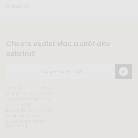
O značke
Chcete vedieť viac a skôr ako
ostatní?
Odoslaním súhlasím s
prijímaním e-mailových
správ s informáciami o
zajuímavých
propagačných akciách,
produktoch alebo
službách spoločnosti
ELIS DESIGN.