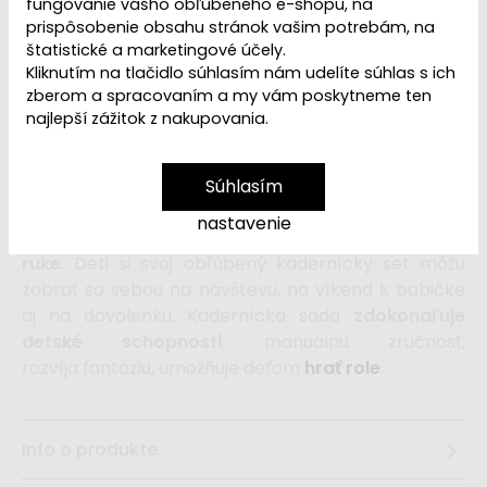
VYPREDANÉ | PREDAJ
fungovanie vášho obľúbeného e-shopu, na
Dostupnosť:
UKONČENÝ
prispôsobenie obsahu stránok vašim potrebám, na
štatistické a marketingové účely.
Kliknutím na tlačidlo súhlasím nám udelíte súhlas s ich
zberom a spracovaním a my vám poskytneme ten
Drevená kadernícka sada
, v krásnych a zároveň
najlepší zážitok z nakupovania.
neutrálnych farbách, uložená v
praktickom
opasku
, premení každé dieťa na profesionálneho
kaderníka, holiča, ktorý sa s nadšením postará o
Súhlasím
dokonalý účes celej rodiny. Vďaka opasku bude
nastavenie
všetko jednoducho
upratané, prenosné a vždy po
ruke
. Deti si svoj obľúbený kadernícky set môžu
zobrať so sebou na návštevu, na víkend k babičke
aj na dovolenku. Kadernícka sada
zdokonaľuje
detské schopnosti
, manuálnu zručnosť,
rozvíja fantáziu, umožňuje deťom
hrať role
.
Info o produkte