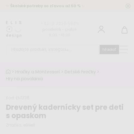
✨
Školské potreby so zľavou až 50 %
✨
+421 2 2220 5949
pondelok - piatok
8:00 - 16:00
hľadať
>
Hračky a Montessori
>
Detské hračky
>
Hry na povolania
Kód:
EN1328
Drevený kadernícky set pre deti
s opaskom
Značka:
eliNeli