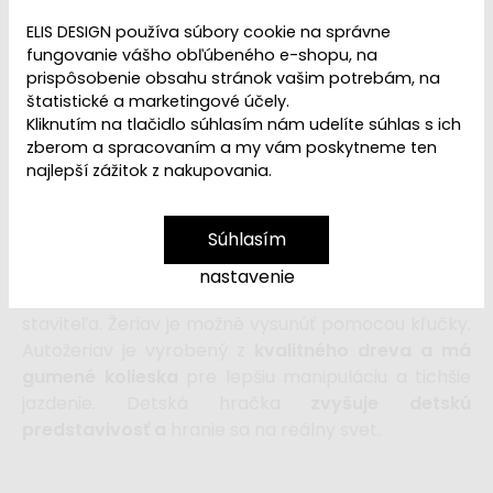
ELIS DESIGN používa súbory cookie na správne
fungovanie vášho obľúbeného e-shopu, na
Ľutujeme, ale
Drevený autožeriav je
prispôsobenie obsahu stránok vašim potrebám, na
štatistické a marketingové účely.
vypredaný
a
vyradený z ponuky
. Pozrite sa na
Kliknutím na tlačidlo súhlasím nám udelíte súhlas s ich
ďalšie autá a autíčka z našej ponuky,
zberom a spracovaním a my vám poskytneme ten
navštívte
kategóriu Detské autíčka, vláčiky,
najlepší zážitok z nakupovania.
lietadlá a dráhy
.
Súhlasím
Kvalitne spracovaný
výsuvný žltý
nastavenie
autožeriav
nesmie chýbať medzi
hračkami
malého
staviteľa. Žeriav je možné vysunúť pomocou kľučky.
Autožeriav je vyrobený z
kvalitného dreva a má
gumené kolieska
pre lepšiu manipuláciu a tichšie
jazdenie. Detská hračka
zvyšuje detskú
predstavivosť a
hranie sa na reálny svet.