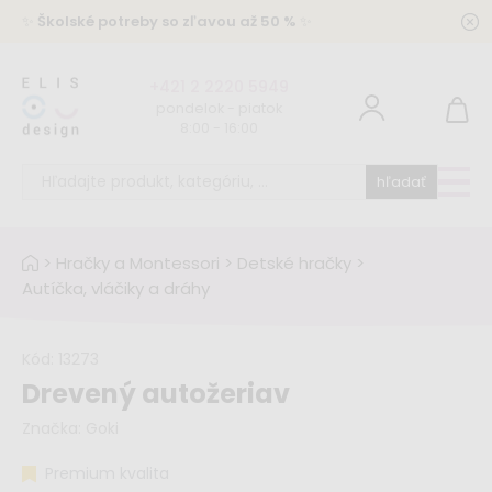
✨
Školské potreby so zľavou až 50 %
✨
+421 2 2220 5949
pondelok - piatok
8:00 - 16:00
hľadať
>
Hračky a Montessori
>
Detské hračky
>
Autíčka, vláčiky a dráhy
Kód:
13273
Drevený autožeriav
Značka:
Goki
Premium kvalita