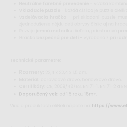
Neutrálne farebné prevedenie
- vďaka kombinác
Vkladacie puzzle
- každá číslica je puzzle die
Vzdelávacia hračka
- pri skladaní puzzle mus
zjednodušenie nájdu deti obrysy číslic aj na hrace
Rozvíja
jemnú motoriku
dieťaťa, priestorovú
pre
Hračka
bezpečná pre deti -
vyrobená z
prírod
Technické parametre:
Rozmery:
22,4 x 22,4 x 1,5 cm.
Materiál:
borovicové drevo, borievkové drevo.
Certifikáty:
CE, 2009/48/ES, EN 71-1, EN 71-2 a EN
.
Doporučený vek:
od 1,5 roku, 18m+
Viac o produktoch eliNeli nájdete na:
https://www.eli