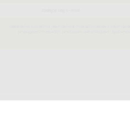
Odoslaním súhlasím s prijímaním e-mailových správ s informáci
propagačných akciách, produktoch alebo službách spoločnosti
íšte nám
Sledujte nás
o@elisdesign.sk