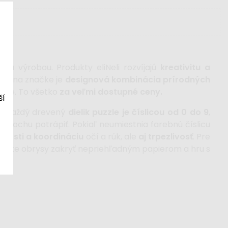
u výrobou. Produkty eliNeli rozvíjajú
kreativitu a
tne na značke je
designová kombinácia prírodných
jdete. To všetko
za veľmi dostupné ceny.
ší
ba. Každý drevený
dielik puzzle je číslicou od 0 do 9
,
e trochu potrápiť. Pokiaľ neumiestnia farebnú číslicu
čnosti a koordináciu
očí a rúk, ale
aj trpezlivosť
. Pre
môžete obrysy zakryť nepriehľadným papierom a hru s