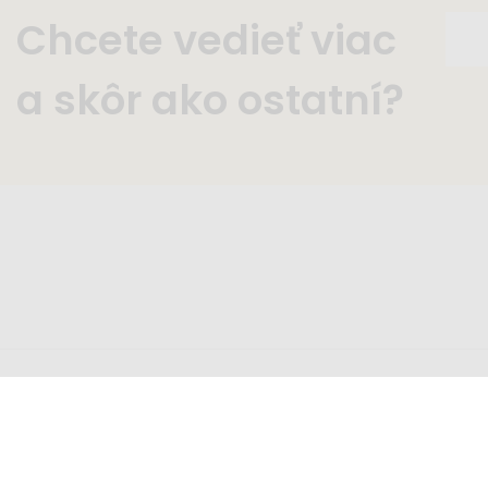
Chcete vedieť viac
a skôr ako ostatní?
Zavolajte nám
Nap
+421 2 2220 5949
inf
pondelok - piatok 8:00 - 16:00