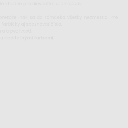
le vhodné pre dievčatká aj chlapcov.
, pretože inak sa do rámčeka všetky nezmestia. Pre
 farbičky aj spoznávať čísla.
 a trpezlivosti.
u riediteľnými farbami.