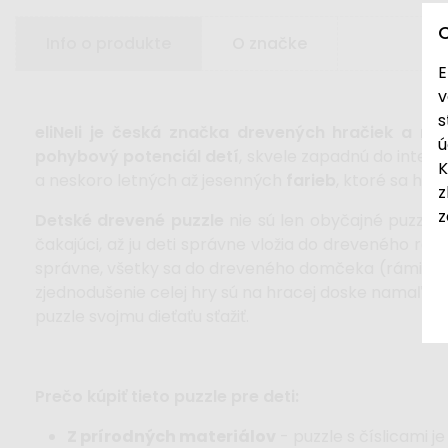
Info o produkte
O značke
E
v
s
eliNeli je česká značka drevených hračiek a n
ú
pohybový potenciál detí
, skvele zapadnú do interié
K
a neskoro letných až jesenných
farieb
, ktoré sa hod
z
z
Detské drevené puzzle
nie sú len obyčajné puzzle,
čakajúci, až ju deti správne vložia do dreveného rám
správne, všetky sa do dreveného domčeka (rámika) ne
zjednodušenie celej hry sú na hracej doske namaľov
puzzle svojmu dieťaťu sťažiť.
Prečo kúpiť tieto puzzle pre deti:
Z prírodných materiálov
- puzzle s číslicami 