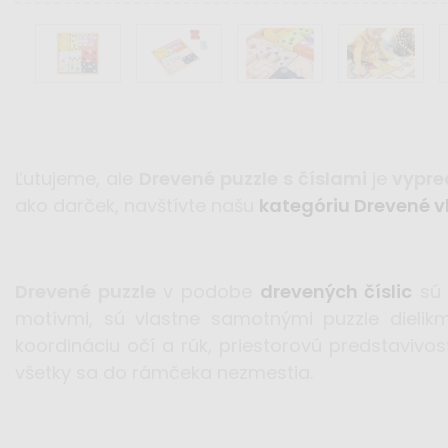
Ľutujeme, ale
Drevené puzzle s číslami
je
vypre
ako darček, navštívte našu
kategóriu Drevené v
Drevené puzzle
v podobe
drevených číslic
sú 
motívmi, sú vlastne samotnými puzzle dielikm
koordináciu očí a rúk, priestorovú predstavivo
všetky sa do rámčeka nezmestia.