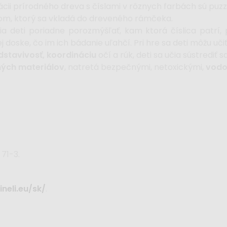
ii prírodného dreva s číslami v rôznych farbách sú puzz
likom, ktorý sa vkladá do dreveného rámčeka.
ia deti poriadne porozmýšľať, kam ktorá číslica patrí
j doske, čo im ich bádanie uľahčí. Pri hre sa deti môžu učiť
dstavivosť, koordináciu
očí a rúk, deti sa učia sústrediť sa
ných materiálov
, natretá bezpečnými, netoxickými,
vodo
 71-3.
neli.eu/sk/
.