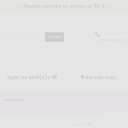
✨
Školské potreby so zľavou až 50 %
✨
+421 2 2220
hľadať
pondelok - pia
Späť do škôl(k)y 🎒
🌳Na záhradu
>
Vkladačky
Kód:
EN1053