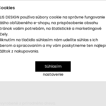
Cookies
LIS DESIGN používa súbory cookie na správne fungovanie
ášho obľúbeného e-shopu, na prispôsobenie obsahu
tránok vašim potrebám, na štatistické a marketingové
ábytku
s jedinečným farebným designom a so zahranično
čely.
ru a vracajú sa k
tradičnému materiálu – k drevu
. Uniká
liknutím na tlačidlo súhlasím nám udelíte súhlas s ich
ia do minimalistického scandi interiéru, a ktoré inde nená
berom a spracovaním a my vám poskytneme ten najlep
ážitok z nakupovania.
 keď deti na stole skladajú jednotlivé puzzle diely do se
čeka. Hoci to znie jednoducho, deti skladanie puzzle môž
zmestia. Pri hre si deti potrénujú nielen
motorické zru
Súhlasím
ané obrysy číslic. Pokiaľ máte doma už väčšieho šikulu, 
nastavenie
je vyrobené z prírodného dreva.