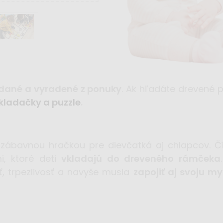
dané a vyradené z ponuky
. Ak hľadáte drevené p
kladačky a puzzle
.
zábavnou hračkou pre dievčatká aj chlapcov. Čís
i, ktoré deti
vkladajú do dreveného rámčeka
sť, trpezlivosť a navyše musia
zapojiť aj svoju my