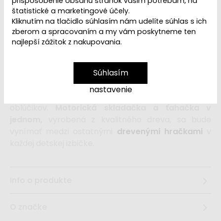
VYPREDANÉ | PREDAJ
prispôsobenie obsahu stránok vašim potrebám, na
Dostupnosť:
štatistické a marketingové účely.
UKONČENÝ
Kliknutím na tlačidlo súhlasím nám udelíte súhlas s ich
zberom a spracovaním a my vám poskytneme ten
najlepší zážitok z nakupovania.
So
skladacou hračkou
v tvare roztomilého
slimáčika sa zabavia malé aj väčšie deti. Tí najmenší
sa môžu so zvieratkom na kolieskach vydať na prvé
Súhlasím
dobrodružné cesty a tí väčší si precvičia
motorické
nastavenie
schopnosti
pri postupnom skladaní jednotlivých
oblúčikov.
Motorická skladačka a ťahačka v
jednom,
vyrobená z kvalitného dreva, sa bude
vynímať medzi ostatnými
drevenými hračkami
v
každej detskej izbičke.
Info o produkte
O značke