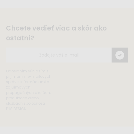
Chcete vedieť viac a skôr ako
ostatní?
Odoslaním súhlasím s
prijímaním e-mailových
správ s informáciami o
zajuímavých
propagačných akciách,
produktoch alebo
službách spoločnosti
ELIS DESIGN.