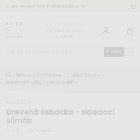
✨
Školské potreby so zľavou až 50 %
✨
+421 2 2220 5949
pondelok - piatok
8:00 - 16:00
hľadať
>
Hračky a Montessori
>
Detské hračky
>
Drevené hračky
>
Kocky a dúhy
Kód:
82804
Drevená ťahačka - skladací
slimák
Značka:
JaBaDaBaDo