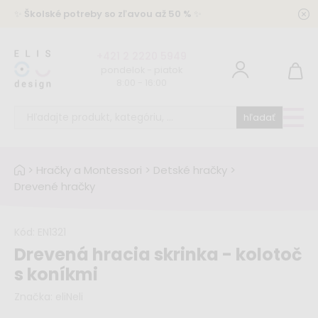
✨
Školské potreby so zľavou až 50 %
✨
+421 2 2220 5949
pondelok - piatok
8:00 - 16:00
hľadať
>
Hračky a Montessori
>
Detské hračky
>
Drevené hračky
Kód:
EN1321
Drevená hracia skrinka - kolotoč
s koníkmi
Značka:
eliNeli