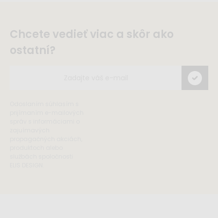
Chcete vedieť viac a skôr ako
ostatní?
Odoslaním súhlasím s
prijímaním e-mailových
správ s informáciami o
zajuímavých
propagačných akciách,
produktoch alebo
službách spoločnosti
ELIS DESIGN.