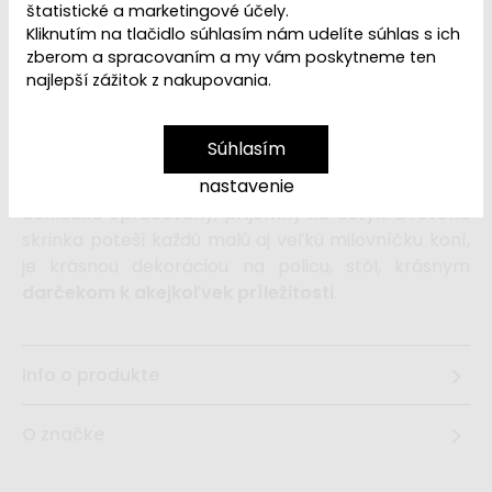
VYPREDANÉ | PREDAJ
štatistické a marketingové účely.
Dostupnosť:
UKONČENÝ
Kliknutím na tlačidlo súhlasím nám udelíte súhlas s ich
zberom a spracovaním a my vám poskytneme ten
najlepší zážitok z nakupovania.
Drevená
hracia skrinka s koníkmi
je
hudobnou hračkou
aj krásnou
dekoráciou
.
Súhlasím
Hrajúci kolotoč s koníkmi, ktorý sa točí dookola, je
nastavenie
vyrobený
z prírodného dreva
, jeho povrch je
dohladka opracovaný, príjemný na dotyk. Drevená
skrinka poteší každú malú aj veľkú milovníčku koní,
je krásnou dekoráciou na policu, stôl, krásnym
darčekom k akejkoľvek príležitosti
.
Info o produkte
O značke