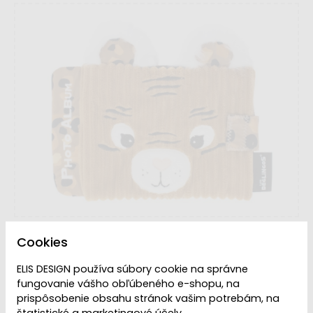
Cookies
ELIS DESIGN používa súbory cookie na správne
fungovanie vášho obľúbeného e-shopu, na
VYPREDANÉ | PREDAJ
prispôsobenie obsahu stránok vašim potrebám, na
Dostupnosť:
UKONČENÝ
štatistické a marketingové účely.