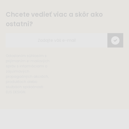
Chcete vedieť viac a skôr ako
ostatní?
Odoslaním súhlasím s
prijímaním e-mailových
správ s informáciami o
zajuímavých
propagačných akciách,
produktoch alebo
službách spoločnosti
ELIS DESIGN.