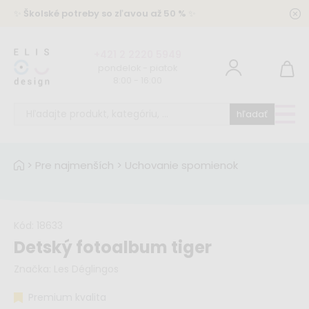
✨
Školské potreby so zľavou až 50 %
✨
+421 2 2220 5949
pondelok - piatok
8:00 - 16:00
hľadať
>
Pre najmenších
>
Uchovanie spomienok
Kód:
18633
Detský fotoalbum tiger
Značka:
Les Déglingos
Premium kvalita