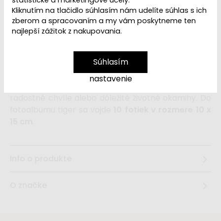
Kliknutím na tlačidlo súhlasím nám udelíte súhlas s ich
zberom a spracovaním a my vám poskytneme ten
najlepší zážitok z nakupovania.
Ľutujeme, ale produkt
sme vyradili z ponuky
.
Súhlasím
Detský fotoalbum
z úžasne
hebkého materiálu
nastavenie
tiger
pomôže deťom uchovať si spomienky na
radostné chvíle alebo dôležité životné okamihy. Do
fotoalbumu tiger sa vojde
10 fotiek v rozmere 10 x
15 cm
.
Info o produkte
O značke