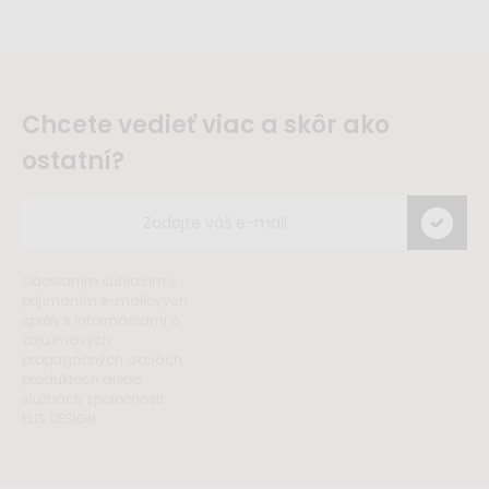
Chcete vedieť viac a skôr ako
ostatní?
Odoslaním súhlasím s
prijímaním e-mailových
správ s informáciami o
zajuímavých
propagačných akciách,
produktoch alebo
službách spoločnosti
ELIS DESIGN.