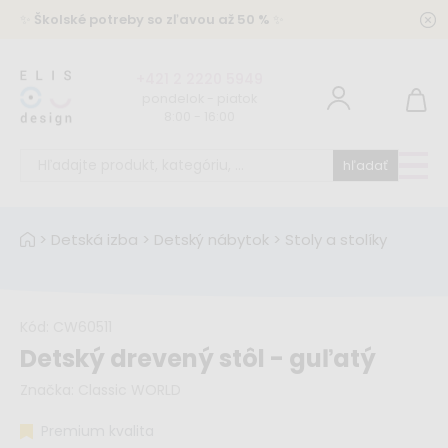
✨
Školské potreby so zľavou až 50 %
✨
+421 2 2220 5949
pondelok - piatok
8:00 - 16:00
hľadať
>
Detská izba
>
Detský nábytok
>
Stoly a stolíky
Kód:
CW60511
Detský drevený stôl - guľatý
Značka:
Classic WORLD
Premium kvalita