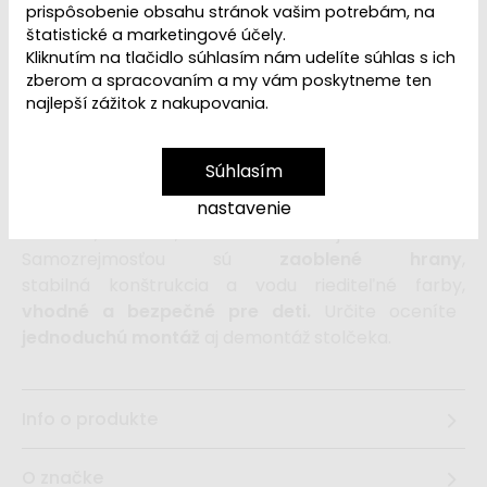
prispôsobenie obsahu stránok vašim potrebám, na
štatistické a marketingové účely.
Kliknutím na tlačidlo súhlasím nám udelíte súhlas s ich
Guľatý detský stolček
vo farebnej kombinácii
zberom a spracovaním a my vám poskytneme ten
prírodného dreva a pastelovej modrej farby je
najlepší zážitok z nakupovania.
krásnym kúskom
nábytku do detskej izby
.
Vďaka neutrálnym farbám ho môžete
Súhlasím
doplniť akoukoľvek drevenou detskou stoličkou a
vytvoriť tak svojmu dieťatku miesto, kde môže
nastavenie
maľovať, tvoriť, hrať sa aj desiatovať.
Samozrejmosťou sú
zaoblené hrany
,
stabilná konštrukcia a vodu riediteľné farby,
vhodné a bezpečné pre deti.
Určite oceníte
jednoduchú montáž
aj demontáž stolčeka.
Info o produkte
O značke