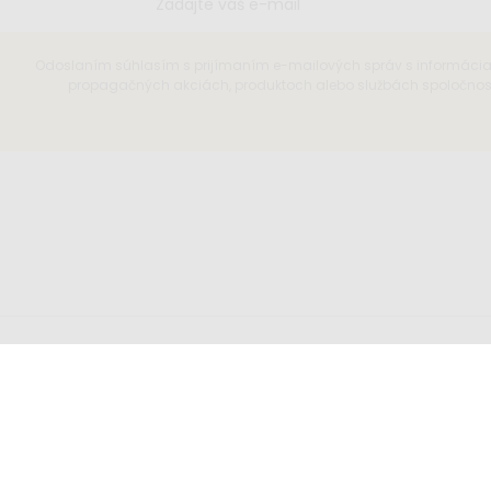
Odoslaním súhlasím s prijímaním e-mailových správ s informáci
propagačných akciách, produktoch alebo službách spoločnosti
íšte nám
Sledujte nás
o@elisdesign.sk