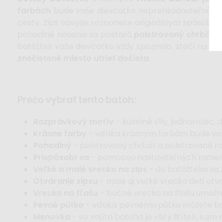
farbách
bude vaše dievčatko neprehliadnuteľné.
D
cesty. Zips navyše rozopnete originálnym spôsobo
pohodlné nosenie sa postará
polstrovaný chrbát 
batôžtek vaše dievčatko vždy spoznalo, stačí na
ští
znečistené miesto utrieť dočista
.
prečo vybrať tento batoh:
Rozprávkový motív
- kúzelné víly, jednorožec
Krásne farby
- vďaka krásnym farbám bude vaš
Pohodlný
- polstrovaný chrbát a polstrované 
Prispôsobí sa
- pomocou nastaviteľných ramenný
Veľké a malé vrecko na zips
- do batôžteka sa z
Otváranie zipsu
- malé aj veľké vrecko deti otv
Vrecko na fľašu
- bočné vrecko na fľašu umožní
Pevné pútko
- vďaka pevnému pútku môžete bato
Menovka
-
vo vnútri batoha je všitý štítok, ka