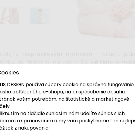
bách, s
rozprávkovým motívom
- vílami, jedn
úžku, do škôlky aj na cesty.
Do
veľkého a mal
jmosťou je
polstrovaný chrbát
aj polstrované, na
Cookies
LIS DESIGN používa súbory cookie na správne fungovanie
ášho obľúbeného e-shopu, na prispôsobenie obsahu
tránok vašim potrebám, na štatistické a marketingové
čely.
liknutím na tlačidlo súhlasím nám udelíte súhlas s ich
berom a spracovaním a my vám poskytneme ten najlep
ážitok z nakupovania.
norožcom a ďalšími zvieratkami
okúzli každú malú 