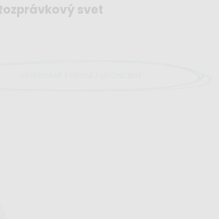
 Rozprávkový svet
VYPREDANÉ | PREDAJ UKONČENÝ