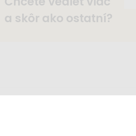
Chcete vedieť viac
a skôr ako ostatní?
Zavolajte nám
Nap
+421 2 2220 5949
inf
pondelok - piatok 8:00 - 16:00