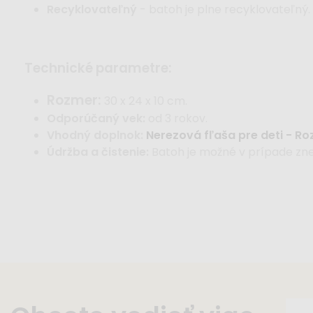
Recyklovateľný
- batoh je plne recyklovateľný.
technické parametre:
Rozmer:
30 x 24 x 10 cm.
Odporúčaný vek:
od 3 rokov.
Vhodný doplnok:
Nerezová fľaša pre deti - R
Údržba a čistenie:
Batoh je možné v prípade zneči