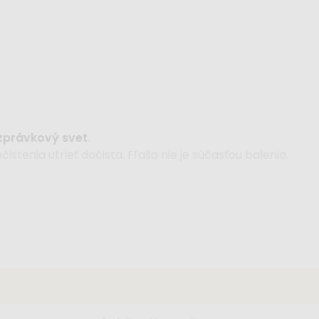
ozprávkový svet
.
stenia utrieť dočista. Fľaša nie je súčasťou balenia.