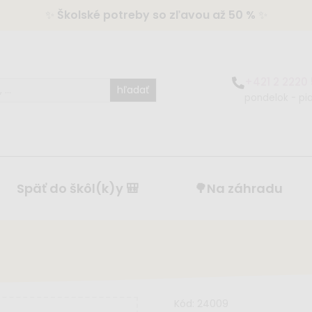
✨
Školské potreby so zľavou až 50 %
✨
+421 2 2220
hľadať
pondelok - pia
Späť do škôl(k)y 🎒
🌳Na záhradu
Kód:
24009