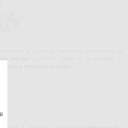
orožcom a ďalšími kúzelnými zvieratkami, je
ého vrecka
sa zmestí všetko čo je potreba, na
staviteľné
ramenné popruhy
.
ší
princeznú. S batôžtekom
v krásnych dievčenských