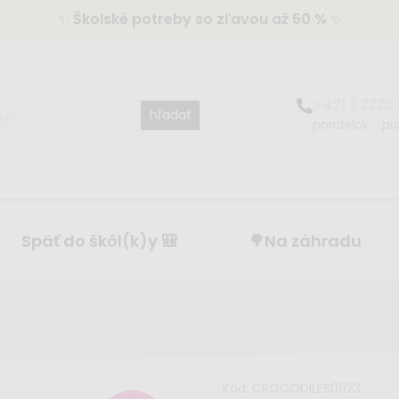
✨
Školské potreby so zľavou až 50 %
✨
+421 2 2220
hľadať
pondelok - pia
Späť do škôl(k)y 🎒
🌳Na záhradu
Kód:
CROCODILES0923