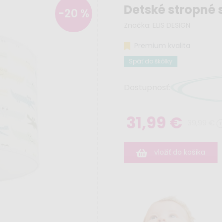
Detské stropné s
-20 %
Značka:
ELIS DESIGN
Premium kvalita
Späť do škôlky
Dostupnosť:
31,99 €
39,99 €
vložiť do košíka