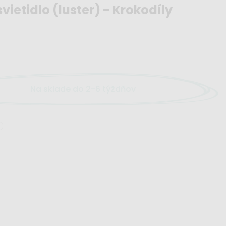
vietidlo (luster) - Krokodíly
Na sklade do 2-6 týždňov