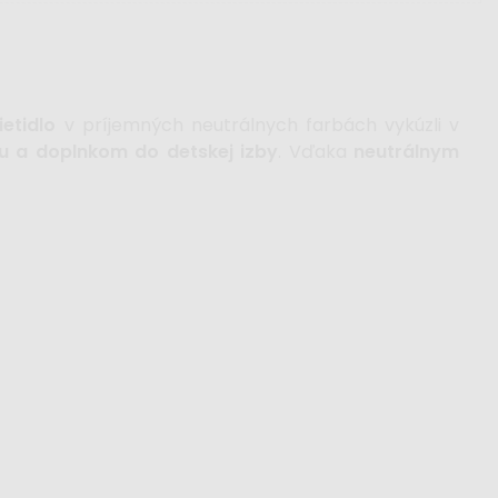
etidlo
v príjemných neutrálnych farbách vykúzli v
u
a doplnkom do detskej izby
. Vďaka
neutrálnym