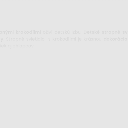
bnými krokodílmi
oživí detskú izbu.
Detské stropné svi
ty
. Stropné svietidlo s krokodílmi je krásnou
dekorácio
iek aj chlapcov.