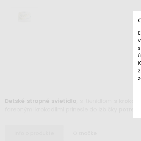
E
v
s
ú
K
z
z
Detské stropné svietidlo
,
s tienidlom
s krokodí
farebnými krokodílmi prinesie do izbičky
potrebn
Info o produkte
O značke