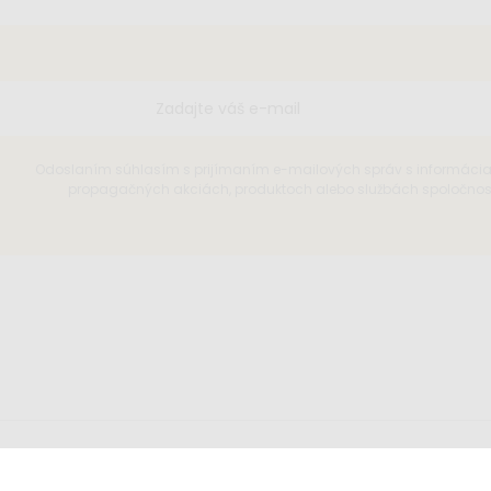
Odoslaním súhlasím s prijímaním e-mailových správ s informáci
propagačných akciách, produktoch alebo službách spoločnosti
íšte nám