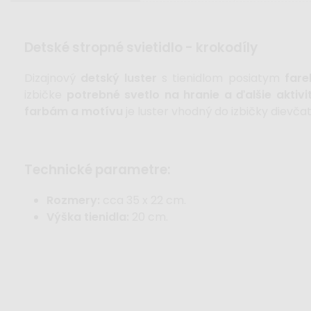
detské stropné svietidlo - krokodíly
Dizajnový
detský luster
s tienidlom posiatym
fare
izbičke
potrebné svetlo na hranie a ďalšie aktivi
farbám a motívu
je luster vhodný do izbičky dievčat
technické parametre:
Rozmery:
cca 35 x 22 cm.
Výška tienidla:
20 cm.