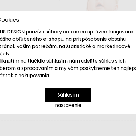
Cookies
LIS DESIGN používa súbory cookie na správne fungovanie
ášho obľúbeného e-shopu, na prispôsobenie obsahu
tránok vašim potrebám, na štatistické a marketingové
čely.
liknutím na tlačidlo súhlasím nám udelíte súhlas s ich
berom a spracovaním a my vám poskytneme ten najlep
ážitok z nakupovania.
Súhlasím
lmi
v odtieňoch modrej, zelenej a žltej farby, bu
nastavenie
é svetlo
, je krásnou
dekoráciou aj ozdobou
do de