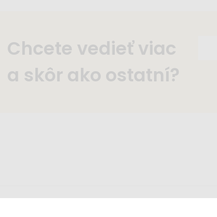
Chcete vedieť viac
a skôr ako ostatní?
Zavolajte nám
Nap