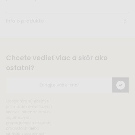
Info o produkte
Chcete vedieť viac a skôr ako
ostatní?
Odoslaním súhlasím s
prijímaním e-mailových
správ s informáciami o
zajuímavých
propagačných akciách,
produktoch alebo
službách spoločnosti