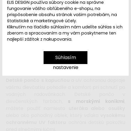
VYPREDANÉ | PREDAJ
ELIS DESIGN používa súbory cookie na správne
Dostupnosť:
UKONČENÝ
fungovanie vášho obľúbeného e-shopu, na
prispôsobenie obsahu stránok vašim potrebám, na
štatistické a marketingové účely.
Kliknutím na tlačidlo súhlasím nám udelíte súhlas s ich
Ľutujeme, ale
Detské pončo k vode aj na pláž s UV
zberom a spracovaním a my vám poskytneme ten
ochranou - morský koník
je
vypredané a
najlepší zážitok z nakupovania.
vyradené z našej ponuky
. Ak hľadáte detskú
osušku alebo uterák, navštívte našu
kategóriu Veci
do vody a na pláž
.
Súhlasím
nastavenie
Detské pončo s kapucňou
a UV ochranou dopraje
vášmu dievčatku pohodlie a komfort pri schnutí po
vodných radovánkach. Detské pončo v
dievčenských farbách,
s morskými koníkmi
,
môžete použiť namiesto
uteráka alebo osušky
alebo ako pohodlný oblek, ktorý
vďaka
vysokému
ochrannému UV faktoru
ochráni detskú pokožku
pred slnečnými lúčmi.