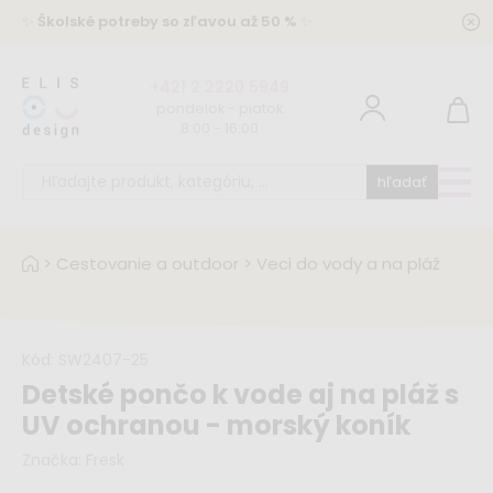
✨
Školské potreby so zľavou až 50 %
✨
+421 2 2220 5949
pondelok - piatok
8:00 - 16:00
hľadať
>
Cestovanie a outdoor
>
Veci do vody a na pláž
Kód:
SW2407-25
Detské pončo k vode aj na pláž s
UV ochranou - morský koník
Značka:
Fresk