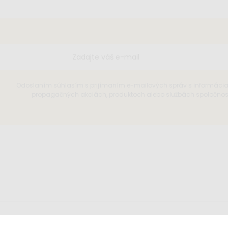
Odoslaním súhlasím s prijímaním e-mailových správ s informáci
propagačných akciách, produktoch alebo službách spoločnosti