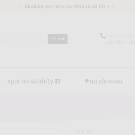
✨
Školské potreby so zľavou až 50 %
✨
+421 2 2220
hľadať
pondelok - pia
Späť do škôl(k)y 🎒
🌳Na záhradu
Kód:
02R