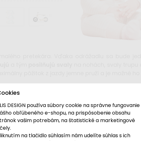
malého pretekára. Vďaka odrážadlu sa bude jed
ujú
a tým
posilňujú svaly
na nohách, svaly trupu 
ximálny pôžitok z jazdy jemne pruží a je možné ho 
Cookies
LIS DESIGN používa súbory cookie na správne fungovanie
ášho obľúbeného e-shopu, na prispôsobenie obsahu
tránok vašim potrebám, na štatistické a marketingové
eti
čely.
liknutím na tlačidlo súhlasím nám udelíte súhlas s ich
roch oceňovaných priemyslových dizajnérov s drevársko