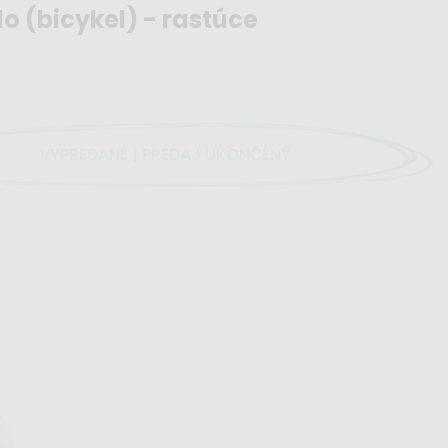
o (bicykel) - rastúce
VYPREDANÉ | PREDAJ UKONČENÝ