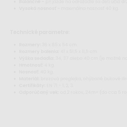
Balančné -
pri jazde na odrážadle sa deti učia dr
Vysoká nosnosť -
maximálna nosnosť 40 kg.
technické parametre:
Rozmery:
36 x 85 x 54 cm.
Rozmery balenia:
41 x 51,5 x 11,5 cm.
Výška sedadla:
34, 37 alebo 40 cm (je možné nas
Hmotnosť:
4 kg.
Nosnosť:
40 kg.
Materiál:
brezová preglejka, ohýbané bukové drev
Certifikáty:
EN 71 - 1, 2, 3.
Odporúčaný vek:
od 2 rokov, 24m+ (do cca 5 ro