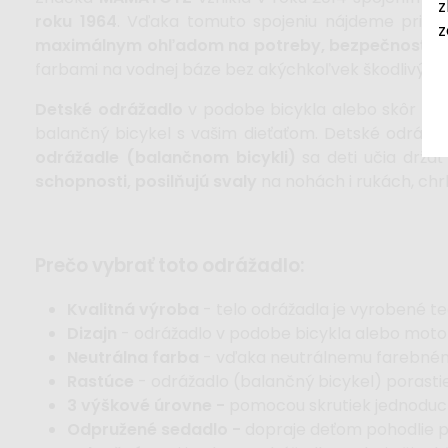
z
roku 1964
. Vďaka tomuto spojeniu nájdeme pri 
z
maximálnym ohľadom na potreby, bezpečnosť a z
farbami na vodnej báze bez akýchkoľvek škodlivých ch
Detské odrážadlo
v podobe bicykla alebo skôr m
balančný bicykel s vašim dieťaťom. Detské odrážad
odrážadle (balančnom bicykli)
sa deti učia drža
schopnosti, posilňujú svaly
na nohách i rukách, chrb
prečo vybrať toto odrážadlo:
Kvalitná výroba
- telo odrážadla je vyrobené t
Dizajn
- odrážadlo v podobe bicykla alebo moto
Neutrálna farba
- vďaka neutrálnemu farebnému
Rastúce
- odrážadlo (balančný bicykel) porastie 
3 výškové úrovne -
pomocou skrutiek jednoduch
Odpružené sedadlo -
dopraje deťom pohodlie pr