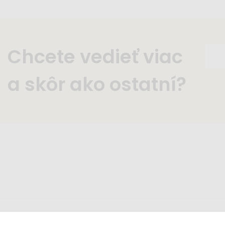
Chcete vedieť viac
a skôr ako ostatní?