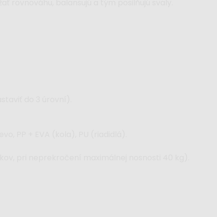
žať rovnováhu, balansujú a tým posilňujú svaly.
taviť do 3 úrovní).
o, PP + EVA (kola), PU (riadidlá).
kov, pri neprekročení maximálnej nosnosti 40 kg).