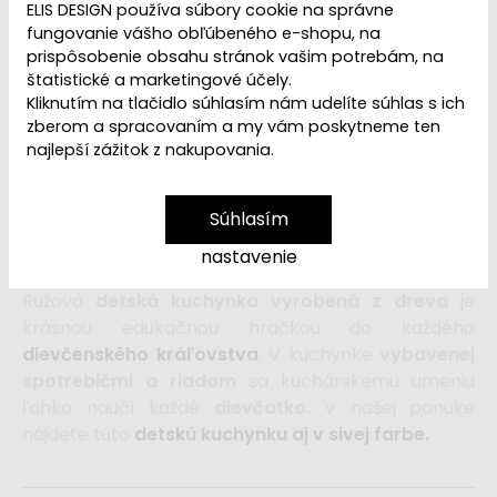
ELIS DESIGN používa súbory cookie na správne
fungovanie vášho obľúbeného e-shopu, na
prispôsobenie obsahu stránok vašim potrebám, na
Ľutujeme, ale
Detská kuchynka
štatistické a marketingové účely.
Kliknutím na tlačidlo súhlasím nám udelíte súhlas s ich
ružová
je
vypredaná a vyradená z našej ponuky
.
zberom a spracovaním a my vám poskytneme ten
Ak hľadáte drevenú kuchynku pre svoje dievčatko
najlepší zážitok z nakupovania.
alebo ako darček, navštívte
našu
kategóriu Kuchynky pre deti a detský
obchod
.
Súhlasím
nastavenie
Ružová
detská kuchynka vyrobená z dreva
je
krásnou edukačnou hračkou do každého
dievčenského kráľovstva
. V kuchynke
vybavenej
spotrebičmi a riadom
sa kuchárskemu umeniu
ľahko naučí každé
dievčatko.
V našej ponuke
nájdete túto
detskú kuchynku aj v sivej farbe.