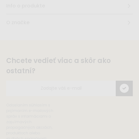
Info o produkte
O značke
Chcete vedieť viac a skôr ako
ostatní?
Odoslaním súhlasím s
prijímaním e-mailových
správ s informáciami o
zajuímavých
propagačných akciách,
produktoch alebo
službách spoločnosti