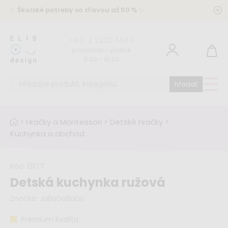
✨
Školské potreby so zľavou až 50 %
✨
+421 2 2220 5949
pondelok - piatok
8:00 - 16:00
hľadať
>
Hračky a Montessori
>
Detské hračky
>
Kuchynka a obchod
Kód:
13177
Detská kuchynka ružová
Značka:
JaBaDaBaDo
Premium kvalita