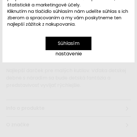
VYPREDANÉ | PREDAJ
Dostupnosť:
štatistické a marketingové účely.
UKONČENÝ
Kliknutím na tlačidlo súhlasím nám udelíte súhlas s ich
zberom a spracovaním a my vám poskytneme ten
najlepší zážitok z nakupovania.
Ľutujeme, ale
Detská debna s náradím -
ružová
je
vypredaná a vyradená z ponuky
. Pozrite
Súhlasím
si
ďalšie drevené detské náradie
z našej ponuky.
nastavenie
Najlepší darček pre malých kutilov. Vďaka detskej
debne s náradím sa bude detská fantázia a
predstavivosť vyvíjať rýchlejšie.
Info o produkte
O značke