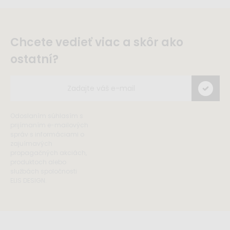
Chcete vedieť viac a skôr ako
ostatní?
Odoslaním súhlasím s
prijímaním e-mailových
správ s informáciami o
zajuímavých
propagačných akciách,
produktoch alebo
službách spoločnosti
ELIS DESIGN.