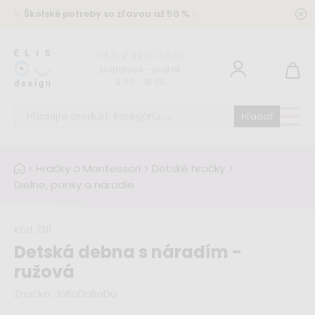
✨
Školské potreby so zľavou až 50 %
✨
+421 2 2220 5949
pondelok - piatok
8:00 - 16:00
hľadať
>
Hračky a Montessori
>
Detské hračky
>
Dielne, ponky a náradie
Kód:
1311
Detská debna s náradím -
ružová
Značka:
JaBaDaBaDo