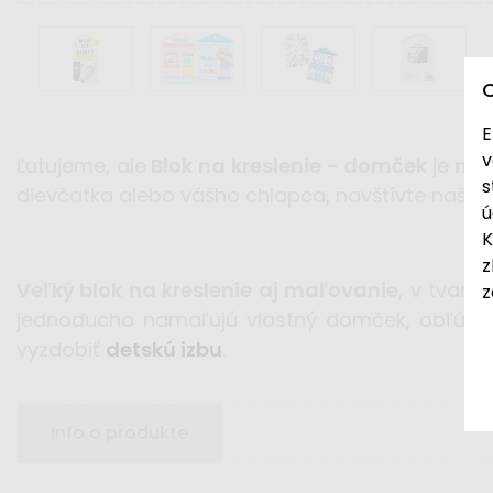
E
v
Ľutujeme, ale
Blok na kreslenie - domček
je
mom
s
dievčatka alebo vášho chlapca, navštívte našu
ú
K
z
Veľký blok na kreslenie aj maľovanie
, v tvar
z
jednoducho namaľujú vlastný domček, obľúbe
vyzdobiť
detskú izbu
.
Info o produkte