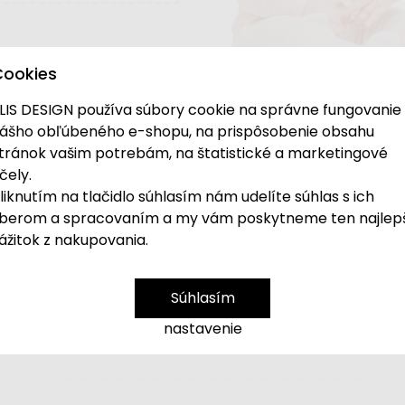
Cookies
LIS DESIGN používa súbory cookie na správne fungovanie
ášho obľúbeného e-shopu, na prispôsobenie obsahu
entálne nedostupný
. Ak hľadáte potreby na kr
tránok vašim potrebám, na štatistické a marketingové
kategóriu Tabule a nástenky
.
čely.
liknutím na tlačidlo súhlasím nám udelíte súhlas s ich
berom a spracovaním a my vám poskytneme ten najlep
e domčeka, dodá kreatívnej činnosti vášho dieťa
ážitok z nakupovania.
ný obchod alebo cukráreň. S
blokom domček
de
Súhlasím
nastavenie