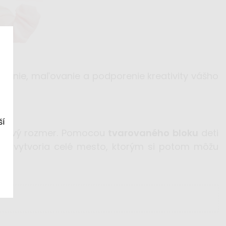
eslenie, maľovanie a podporenie kreativity vášho
ší
ťa nový rozmer. Pomocou
tvarovaného bloku
deti
ti vytvoria celé mesto, ktorým si potom môžu