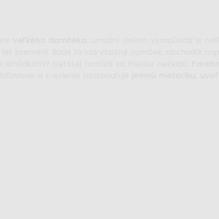
vare
veľkého domčeka
, umožní deťom vymaľovať si celé
ny list premení. Bude to váš vlastný domček, obchodík na
i lahôdkami? Detskej fantázii sa medze nekladú.
Fareb
Maľovanie a kreslenie zdokonaľuje
jemnú motoriku, uvoľ