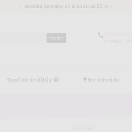
✨
Školské potreby so zľavou až 50 %
✨
+421 2 2220
hľadať
pondelok - pia
Späť do škôl(k)y 🎒
🌳Na záhradu
Kód:
LT141