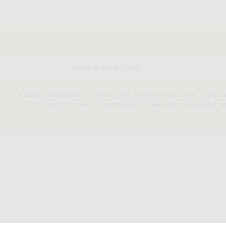
Odoslaním súhlasím s prijímaním e-mailových správ s informáci
propagačných akciách, produktoch alebo službách spoločnosti