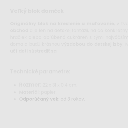
veľký blok domček
Originálny blok na kreslenie a maľovanie
, v t
obchod
a je len na detskej fantázii, na čo konkrét
hračiek alebo obľúbená cukráreň s tými najväčším
doma a budú krásnou
výzdobou do detskej izby
. 
učí deti sústrediť sa
.
technické parametre:
Rozmer:
22 x 31 x 0,4
cm.
Materiál:
papier.
Odporúčaný vek:
od 3 rokov.