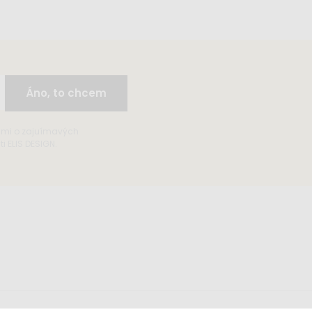
Áno, to chcem
ami o zajuímavých
 ELIS DESIGN.