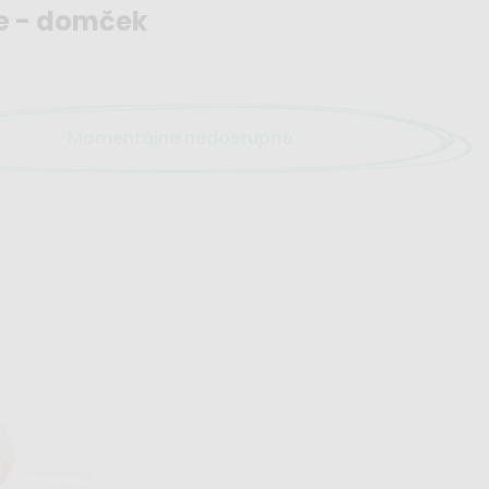
ie - domček
Momentálne nedostupné