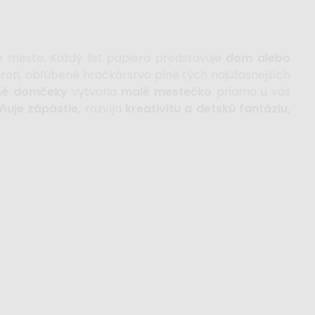
 mesto. Každý list papiera predstavuje
dom alebo
proti, obľúbené hračkárstvo plné tých najúžasnejších
né domčeky
vytvoria
malé mestečko
priamo u vás
ňuje zápästie,
rozvíja
kreativitu a detskú fantáziu,