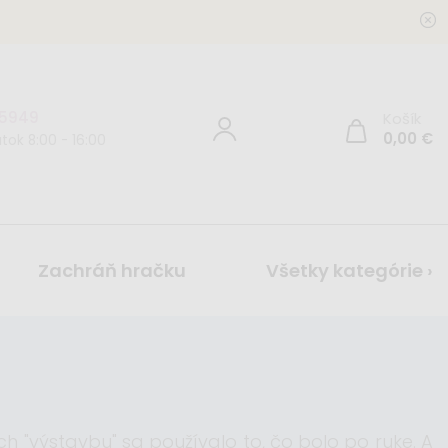
 5949
Košík
0,00
€
tok 8:00 - 16:00
Zachráň hračku
Všetky kategórie ›
ich "výstavbu" sa používalo to, čo bolo po ruke. A