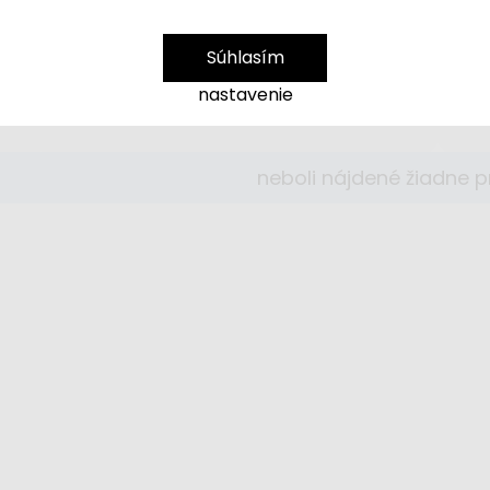
Súhlasím
nastavenie
neboli nájdené žiadne 