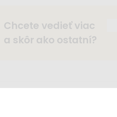
Chcete vedieť viac
a skôr ako ostatní?
Zavolajte nám
Nap
+421 2 2220 5949
inf
pondelok - piatok 8:00 - 16:00