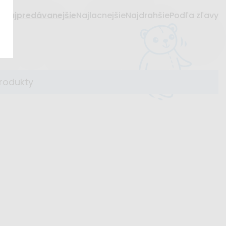
Najpredávanejšie
Najlacnejšie
Najdrahšie
Podľa zľavy
produkty