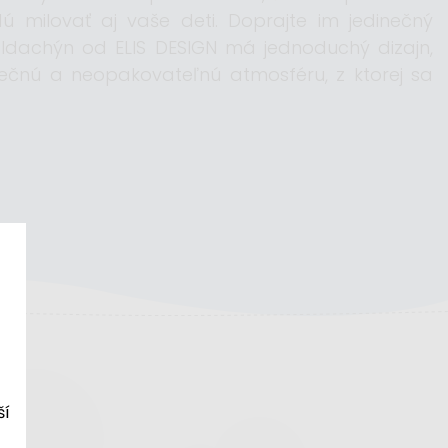
dú milovať aj vaše deti. Doprajte im jedinečný
aldachýn od ELIS DESIGN má jednoduchý dizajn,
inečnú a neopakovateľnú atmosféru, z ktorej sa
ší