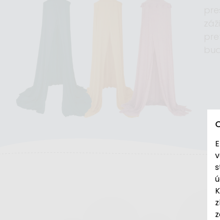
pre
záž
pr
bude
E
v
s
ú
K
z
z