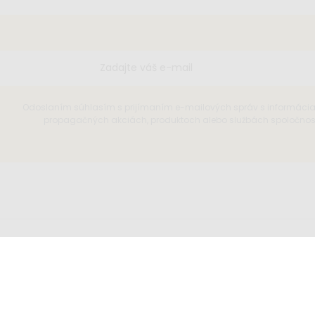
Odoslaním súhlasím s prijímaním e-mailových správ s informáci
propagačných akciách, produktoch alebo službách spoločnosti
íšte nám
Sledujte nás
o@elisdesign.sk