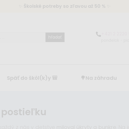
✨
Školské potreby so zľavou až 50 %
✨
+421 2 2220
hľadať
pondelok - pia
Späť do škôl(k)y 🎒
🌳Na záhradu
postieľku
 každý z nás v detstve
miloval úkryty a bunkre
. Na 