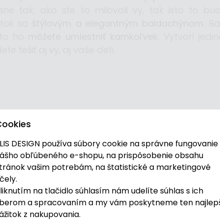
sne tak, ako ste to milovali vy, tak isto to bu
itok so
štýlovým a elegantným baldachýnom
. B
eto ho
môžete umiestniť kamkoľvek
. Vytvorí jed
te tešiť aj vy, aj vaše deti.
Cookies
LIS DESIGN používa súbory cookie na správne fungovanie
ášho obľúbeného e-shopu, na prispôsobenie obsahu
tránok vašim potrebám, na štatistické a marketingové
čely.
liknutím na tlačidlo súhlasím nám udelíte súhlas s ich
berom a spracovaním a my vám poskytneme ten najlep
ážitok z nakupovania.