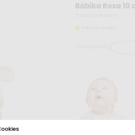
Bábika Rosa 10
Značka:
Little Dutch
Premium kvalita
Dostupnosť:
Cookies