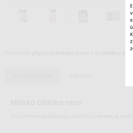
E
v
s
ú
K
z
z
Roztomilá
plyšová bábika Rosa
z
mäkkého jem
Info o produkte
O značke
mäkká bábika rosa
Roztomilá
malá bábika
je vhodná na
hranie aj maz