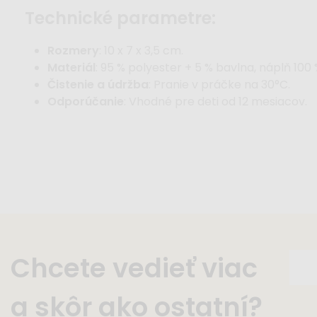
technické parametre:
Rozmery
: 10 x 7 x 3,5 cm.
Materiál
: 95 % polyester + 5 % bavlna, náplň 100 
Čistenie a údržba
: Pranie v práčke na 30°C.
Odporúčanie
: Vhodné pre deti od 12 mesiacov.
Chcete vedieť viac
a skôr ako ostatní?