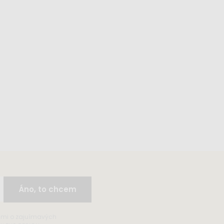
Áno, to chcem
ami o zajuímavých