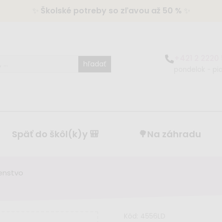
✨
Školské potreby so zľavou až 50 %
✨
+421 2 2220
hľadať
pondelok - pia
Späť do škôl(k)y 🎒
🌳Na záhradu
šenstvo
Kód:
4556LD