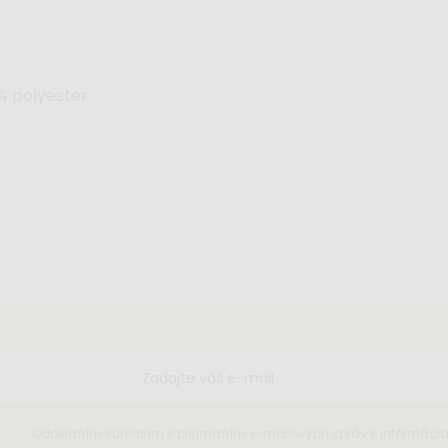
% polyester.
Odoslaním súhlasím s prijímaním e-mailových správ s informáci