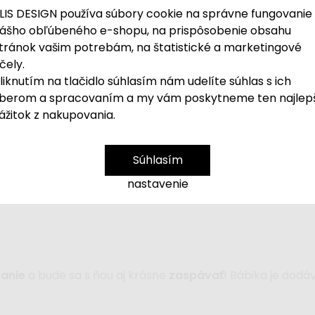
LIS DESIGN používa súbory cookie na správne fungovanie
ášho obľúbeného e-shopu, na prispôsobenie obsahu
tránok vašim potrebám, na štatistické a marketingové
čely.
liknutím na tlačidlo súhlasím nám udelíte súhlas s ich
berom a spracovaním a my vám poskytneme ten najlep
ážitok z nakupovania.
ného materiálu
je ideálna ako
prvá bábika
pre va
Súhlasím
nastavenie
nanie
a bude sa s ňou aj krásne
zaspávať
! Bábika je dodá