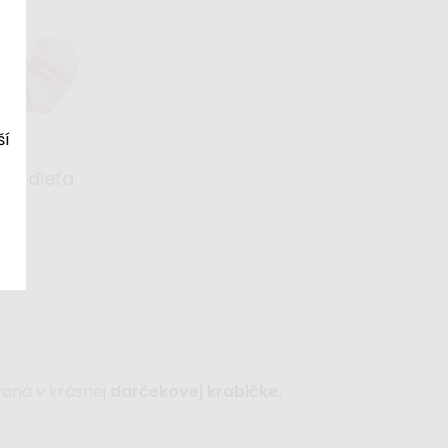
ší
še dieťa.
vaná v krásnej
darčekovej krabičke.