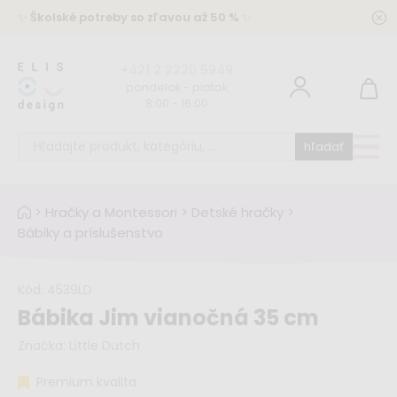
✨
Školské potreby so zľavou až 50 %
✨
+421 2 2220 5949
pondelok - piatok
8:00 - 16:00
hľadať
>
Hračky a Montessori
>
Detské hračky
>
Bábiky a príslušenstvo
Kód:
4539LD
Bábika Jim vianočná 35 cm
Značka:
Little Dutch
Premium kvalita