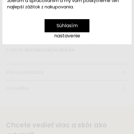
zberom a spracovaním a my vám poskytneme ten
najlepší zážitok z nakupovania.
Roztomilá
plyšová
bábika Jim
v špeciálnom
Súhlasím
vianočnom oblečení
, s plyšovou
cukrovou
paličkou
v ruke, bude krásnym vianočným
nastavenie
darčekom pre vaše dieťa. Bábika je už zabalená, v
krásnej
darčekovej krabičke
.
Info o produkte
O značke
Chcete vedieť viac a skôr ako