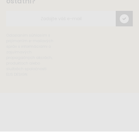
ostatní?
Odoslaním súhlasím s
prijímaním e-mailových
správ s informáciami o
zajuímavých
propagačných akciách,
produktoch alebo
službách spoločnosti
ELIS DESIGN.