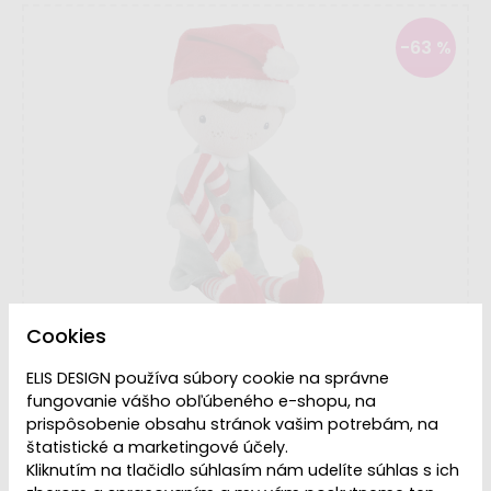
-63 %
Cookies
ELIS DESIGN používa súbory cookie na správne
fungovanie vášho obľúbeného e-shopu, na
prispôsobenie obsahu stránok vašim potrebám, na
štatistické a marketingové účely.
VYPREDANÉ | PREDAJ
Kliknutím na tlačidlo súhlasím nám udelíte súhlas s ich
Dostupnosť:
UKONČENÝ